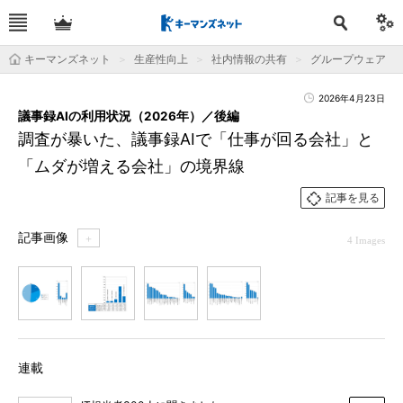
キーマンズネット
生産性向上
社内情報の共有
グループウェア
2026年4月23日
議事録AIの利用状況（2026年）／後編
調査が暴いた、議事録AIで「仕事が回る会社」と
「ムダが増える会社」の境界線
記事を見る
記事画像
＋
4 Images
1
2
3
4
連載