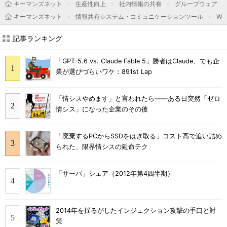
キーマンズネット
生産性向上
社内情報の共有
グループウェア
キーマンズネット
情報共有システム・コミュニケーションツール
We
記事ランキング
「GPT-5.6 vs. Claude Fable 5」勝者はClaude、でも企
業が選びづらいワケ：891st Lap
「情シスやめます」と言われたら――ある日突然「ゼロ
情シス」になった企業のその後
「廃棄するPCからSSDをはぎ取る」コスト高で追い詰め
られた、限界情シスの延命テク
「サーバ」シェア（2012年第4四半期）
2014年を揺るがしたインジェクション攻撃の手口と対
策