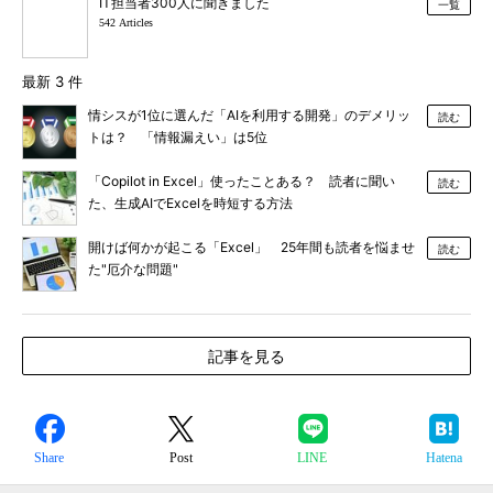
IT担当者300人に聞きました
一覧
542 Articles
最新 3 件
情シスが1位に選んだ「AIを利用する開発」のデメリッ
読む
トは？ 「情報漏えい」は5位
「Copilot in Excel」使ったことある？ 読者に聞い
読む
た、生成AIでExcelを時短する方法
開けば何かが起こる「Excel」 25年間も読者を悩ませ
読む
た"厄介な問題"
記事を見る
Share
Post
LINE
Hatena