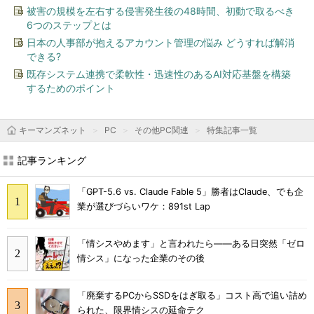
被害の規模を左右する侵害発生後の48時間、初動で取るべき
6つのステップとは
日本の人事部が抱えるアカウント管理の悩み どうすれば解消
できる?
既存システム連携で柔軟性・迅速性のあるAI対応基盤を構築
するためのポイント
キーマンズネット
PC
その他PC関連
特集記事一覧
記事ランキング
「GPT-5.6 vs. Claude Fable 5」勝者はClaude、でも企
業が選びづらいワケ：891st Lap
「情シスやめます」と言われたら――ある日突然「ゼロ
情シス」になった企業のその後
「廃棄するPCからSSDをはぎ取る」コスト高で追い詰め
られた、限界情シスの延命テク