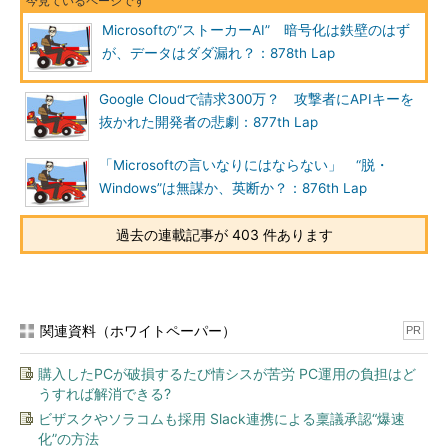
Microsoftの“ストーカーAI” 暗号化は鉄壁のはず
が、データはダダ漏れ？：878th Lap
Google Cloudで請求300万？ 攻撃者にAPIキーを
抜かれた開発者の悲劇：877th Lap
「Microsoftの言いなりにはならない」 “脱・
Windows”は無謀か、英断か？：876th Lap
過去の連載記事が 403 件あります
関連資料（ホワイトペーパー）
PR
購入したPCが破損するたび情シスが苦労 PC運用の負担はど
うすれば解消できる?
ビザスクやソラコムも採用 Slack連携による稟議承認“爆速
化”の方法