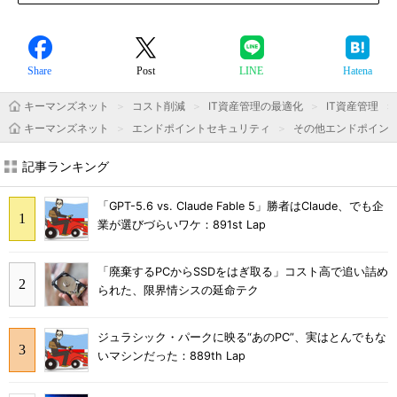
Share
Post
LINE
Hatena
キーマンズネット
コスト削減
IT資産管理の最適化
IT資産管理
キーマンズネット
エンドポイントセキュリティ
その他エンドポイン
記事ランキング
「GPT-5.6 vs. Claude Fable 5」勝者はClaude、でも企
業が選びづらいワケ：891st Lap
「廃棄するPCからSSDをはぎ取る」コスト高で追い詰め
られた、限界情シスの延命テク
ジュラシック・パークに映る“あのPC”、実はとんでもな
いマシンだった：889th Lap