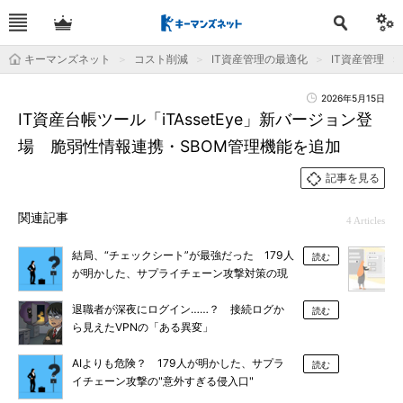
キーマンズネット
コスト削減
IT資産管理の最適化
IT資産管理
2026年5月15日
IT資産台帳ツール「iTAssetEye」新バージョン登
場 脆弱性情報連携・SBOM管理機能を追加
記事を見る
関連記事
4 Articles
結局、“チェックシート”が最強だった 179人
読む
が明かした、サプライチェーン攻撃対策の現
場
退職者が深夜にログイン……？ 接続ログか
読む
ら見えたVPNの「ある異変」
AIよりも危険？ 179人が明かした、サプラ
読む
イチェーン攻撃の"意外すぎる侵入口"