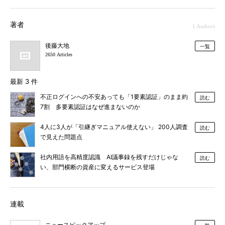
著者
1 Authors
後藤大地
一覧
2650 Articles
最新 3 件
不正ログインへの不安あっても「1要素認証」のまま約
読む
7割 多要素認証はなぜ進まないのか
4人に3人が「引継ぎマニュアル使えない」 200人調査
読む
で見えた問題点
社内用語を高精度認識 AI議事録を残すだけじゃな
読む
い、部門横断の資産に変えるサービス登場
連載
ニュースピックアップ