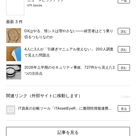
一覧
679 Articles
最新 3 件
DXはやる、情シスは増やさない――経営者はどう乗り
読む
切るつもりなのか
4人に3人が「引継ぎマニュアル使えない」 200人調査
読む
で見えた問題点
2026年上半期のセキュリティ事故、727件から見えた2
読む
つの注目点
関連リンク（外部サイトに移動します）
1 links
IT資産の台帳ツール「iTAssetEyeR」に脆弱性情報連携・SBOM管理
見る
記事を見る