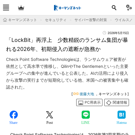
キーマンズネット
セキュリティ
サイバー攻撃の対策
ウイルス／
2026年5月15日
「LockBit」再浮上 少数精鋭のランサム集団が暴
れる2026年、初期侵入の遮断が急務か
Check Point Software Technologiesは、ランサムウェア被害が
依然として高水準で推移し、QilinやThe Gentlemenといった主要
グループへの集中が進んでいると公表した。AIの活用により侵入
から攻撃の実行までが短期化している他、米国への被害集中も確
認された。
[
後藤大地
，キーマンズネット]
PC用表示
関連情報
Share
Post
LINE
Hatena
Check Point Software Technologiesは、2026年第1四半期のラ