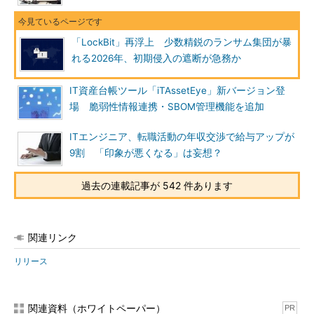
「LockBit」再浮上 少数精鋭のランサム集団が暴
れる2026年、初期侵入の遮断が急務か
IT資産台帳ツール「iTAssetEye」新バージョン登
場 脆弱性情報連携・SBOM管理機能を追加
ITエンジニア、転職活動の年収交渉で給与アップが
9割 「印象が悪くなる」は妄想？
過去の連載記事が 542 件あります
関連リンク
リリース
関連資料（ホワイトペーパー）
PR