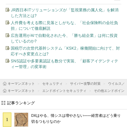
JR西日本ITソリューションズが「監視業務の属人化」を解消
した方法とは?
人件費を考える際に見落としがちな、「社会保険料の会社負
担」について徹底解説
広告運用がAIで自動化された今、「勝ち組企業」は何に投資
しているのか?
国税庁の次世代基幹システム「KSK2」稼働開始に向けて、対
応すべき変更点とは?
SNS認証や多要素認証も数分で実装、「顧客アイデンティテ
ィー管理」の変革術
キーマンズネット
セキュリティ
サイバー攻撃の対策
ウイルス／
キーマンズネット
エンドポイントセキュリティ
その他エンドポイン
記事ランキング
DXはやる、情シスは増やさない――経営者はどう乗り
切るつもりなのか