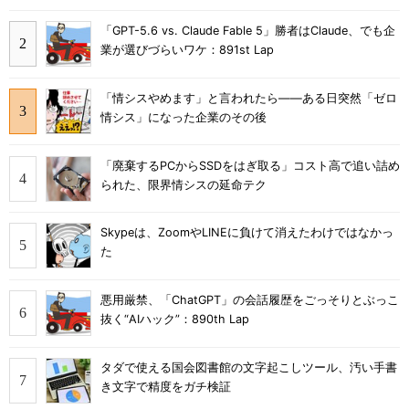
「GPT-5.6 vs. Claude Fable 5」勝者はClaude、でも企
業が選びづらいワケ：891st Lap
「情シスやめます」と言われたら――ある日突然「ゼロ
情シス」になった企業のその後
「廃棄するPCからSSDをはぎ取る」コスト高で追い詰め
られた、限界情シスの延命テク
Skypeは、ZoomやLINEに負けて消えたわけではなかっ
た
悪用厳禁、「ChatGPT」の会話履歴をごっそりとぶっこ
抜く“AIハック”：890th Lap
タダで使える国会図書館の文字起こしツール、汚い手書
き文字で精度をガチ検証