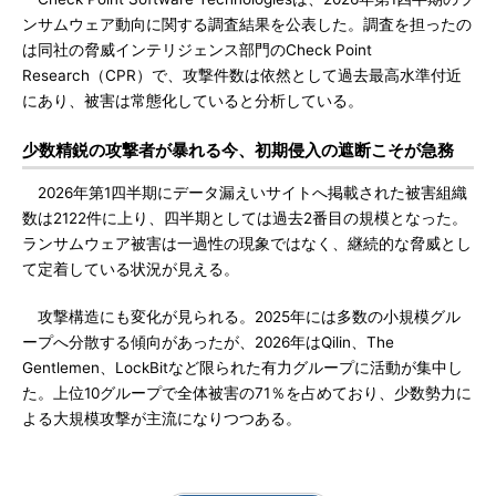
ンサムウェア動向に関する調査結果を公表した。調査を担ったの
は同社の脅威インテリジェンス部門のCheck Point
Research（CPR）で、攻撃件数は依然として過去最高水準付近
にあり、被害は常態化していると分析している。
少数精鋭の攻撃者が暴れる今、初期侵入の遮断こそが急務
2026年第1四半期にデータ漏えいサイトへ掲載された被害組織
数は2122件に上り、四半期としては過去2番目の規模となった。
ランサムウェア被害は一過性の現象ではなく、継続的な脅威とし
て定着している状況が見える。
攻撃構造にも変化が見られる。2025年には多数の小規模グル
ープへ分散する傾向があったが、2026年はQilin、The
Gentlemen、LockBitなど限られた有力グループに活動が集中し
た。上位10グループで全体被害の71％を占めており、少数勢力に
よる大規模攻撃が主流になりつつある。