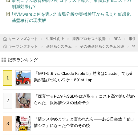
事例に学ぶ教育機関のゼロトラスト導入、業務負担&コストの
削減効果は?
脱VMwareに何を選ぶ? 市場分析や実機検証から見えた仮想化
基盤移行の現実解
キーマンズネット
生産性向上
業務プロセスの改善
RPA
事例
キーマンズネット
基幹系システム
その他基幹系システム関連
特
記事ランキング
「GPT-5.6 vs. Claude Fable 5」勝者はClaude、でも企
業が選びづらいワケ：891st Lap
「廃棄するPCからSSDをはぎ取る」コスト高で追い詰め
られた、限界情シスの延命テク
「情シスやめます」と言われたら――ある日突然「ゼロ
情シス」になった企業のその後