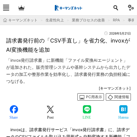
キーマンズネット
生産性向上
業務プロセスの改善
RPA
事例
2026年5月21日
請求書発行前の「CSV手直し」を省力化、invoxが
AI変換機能を追加
「invox発行請求書」に新機能「ファイル変換AIエージェント」
が追加された。販売管理システムや基幹システムから出力したデ
ータの加工や整形作業を効率化し、請求書発行業務の負担軽減に
つなげる。
[キーマンズネット]
PC用表示
関連情報
Share
Post
LINE
Hatena
invoxは、請求書発行サービス「invox発行請求書」に、請求デ
ータのCSVファイルを取り込み用形式へ自動変換する新機能「フ