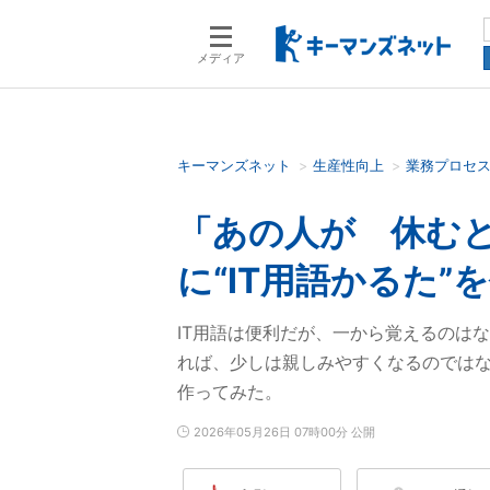
メディア
キーマンズネット
生産性向上
業務プロセ
検索語を入力してください
「あの人が 休むと
に“IT用語かるた”
IT用語は便利だが、一から覚えるのは
れば、少しは親しみやすくなるのではないか。
作ってみた。
2026年05月26日 07時00分 公開