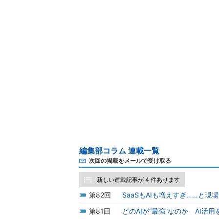
編集部コラム 連載一覧
次回の掲載をメールで受け取る
新しい連載記事が 4 件あります
82
SaaSもAIも増えすぎ……と
81
どのAIが“最強”なのか AI活