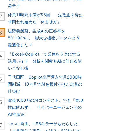
命テク
休息11時間未満が56回――法改正を待た
ず問われ始めた「休ませ方」
塩野義製薬、生成AIの正答率を
50→90％に 膨大な機密データをどう
最適化した？
「Excel×Copilot」で業務をラクにする
活用ガイド 分析も関数もAIに任せる使
いこなし術
千代田区、Copilot全庁導入で月2000時
間削減 10カ月でAIを根付かせた定着の
仕掛け
賞金1000万のAIコンテスト、でも「実現
性は問わず」 サイバーエージェントの
AI推進策
ついに発生、USBキラーがもたらした
「大量殺りく事件」とは？：511th Lap