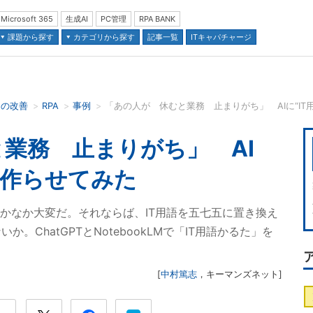
Microsoft 365
生成AI
PC管理
RPA BANK
課題から探す
カテゴリから探す
記事一覧
ITキャパチャージ
スの改善
RPA
事例
「あの人が 休むと業務 止まりがち」 AIに“IT
並び順：
業務 止まりがち」 AI
を作らせてみた
なかなか大変だ。それならば、IT用語を五七五に置き換え
ChatGPTとNotebookLMで「IT用語かるた」を
[
中村篤志
，
キーマンズネット
]