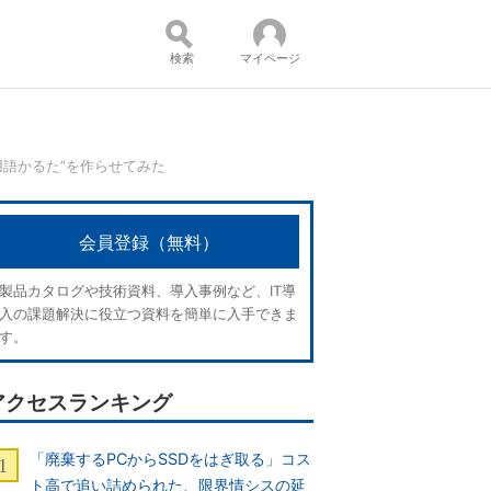
検索
マイページ
用語かるた”を作らせてみた
コンテンツ：
会員登録（無料）
製品カタログや技術資料、導入事例など、IT導
入の課題解決に役立つ資料を簡単に入手できま
す。
アクセスランキング
「廃棄するPCからSSDをはぎ取る」コス
ト高で追い詰められた、限界情シスの延