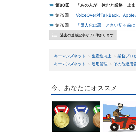
80
「あの人が 休むと業務 止まり
79
VoiceOver対TalkBack、
78
「属人化は悪」と言い切る前に
過去の連載記事が 77 件あります
キーマンズネット
生産性向上
業務プロ
キーマンズネット
運用管理
その他運用