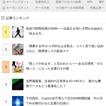
キーマンズネット
生産性向上
業務プロセスの改善
RPA
事例
キーマンズネット
データ分析
その他データ分析関連
特集記事一
記事ランキング
休息11時間未満が56回――法改正を待たず問われ始めた
「休ませ方」
「廃棄するPCからSSDをはぎ取る」コスト高で追い詰め
られた、限界情シスの延命テク
「情シスやめます」と言われたら――ある日突然「ゼロ
情シス」になった企業のその後
塩野義製薬、生成AIの正答率を50→90％に 膨大な機
密データをどう最適化した？
千代田区、Copilot全庁導入で月2000時間削減 10カ月
でAIを根付かせた定着の仕掛け