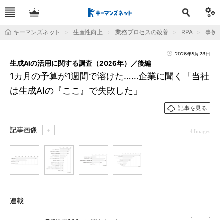
キーマンズネット
生産性向上
業務プロセスの改善
RPA
事例
2026年5月28日
生成AIの活用に関する調査（2026年）／後編
1カ月の予算が1週間で溶けた……企業に聞く「当社
は生成AIの『ここ』で失敗した」
記事を見る
記事画像
＋
4 Images
1
2
3
4
連載