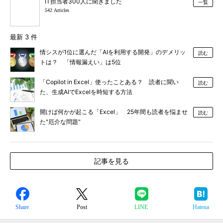
IT担当者300人に聞きました
一覧
542 Articles
最新 3 件
情シスが1位に選んだ「AIを利用する開発」のデメリッ
読む
トは？ 「情報漏えい」は5位
「Copilot in Excel」使ったことある？ 読者に聞い
読む
た、生成AIでExcelを時短する方法
開けば何かが起こる「Excel」 25年間も読者を悩ませ
読む
た"厄介な問題"
記事を見る
Share
Post
LINE
Hatena