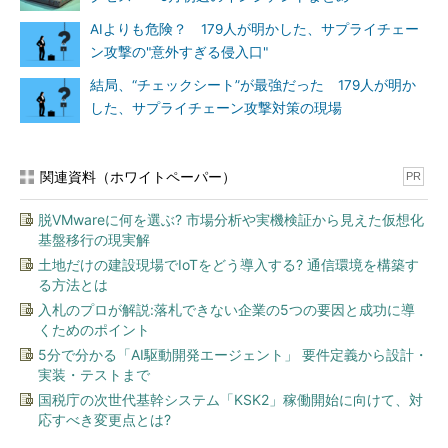
AIよりも危険？ 179人が明かした、サプライチェー
ン攻撃の"意外すぎる侵入口"
結局、“チェックシート”が最強だった 179人が明か
した、サプライチェーン攻撃対策の現場
関連資料（ホワイトペーパー）
PR
脱VMwareに何を選ぶ? 市場分析や実機検証から見えた仮想化
基盤移行の現実解
土地だけの建設現場でIoTをどう導入する? 通信環境を構築す
る方法とは
入札のプロが解説:落札できない企業の5つの要因と成功に導
くためのポイント
5分で分かる「AI駆動開発エージェント」 要件定義から設計・
実装・テストまで
国税庁の次世代基幹システム「KSK2」稼働開始に向けて、対
応すべき変更点とは?