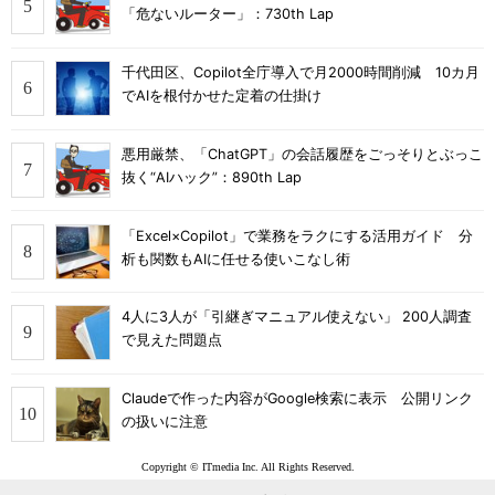
「危ないルーター」：730th Lap
千代田区、Copilot全庁導入で月2000時間削減 10カ月
でAIを根付かせた定着の仕掛け
悪用厳禁、「ChatGPT」の会話履歴をごっそりとぶっこ
抜く“AIハック”：890th Lap
「Excel×Copilot」で業務をラクにする活用ガイド 分
析も関数もAIに任せる使いこなし術
4人に3人が「引継ぎマニュアル使えない」 200人調査
で見えた問題点
Claudeで作った内容がGoogle検索に表示 公開リンク
の扱いに注意
Copyright © ITmedia Inc. All Rights Reserved.