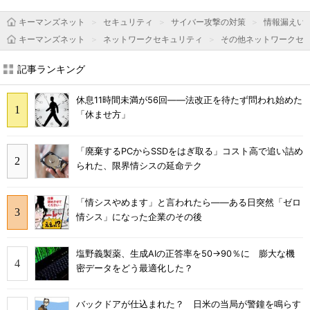
キーマンズネット
セキュリティ
サイバー攻撃の対策
情報漏えい
キーマンズネット
ネットワークセキュリティ
その他ネットワークセ
記事ランキング
休息11時間未満が56回――法改正を待たず問われ始めた
「休ませ方」
「廃棄するPCからSSDをはぎ取る」コスト高で追い詰め
られた、限界情シスの延命テク
「情シスやめます」と言われたら――ある日突然「ゼロ
情シス」になった企業のその後
塩野義製薬、生成AIの正答率を50→90％に 膨大な機
密データをどう最適化した？
バックドアが仕込まれた？ 日米の当局が警鐘を鳴らす