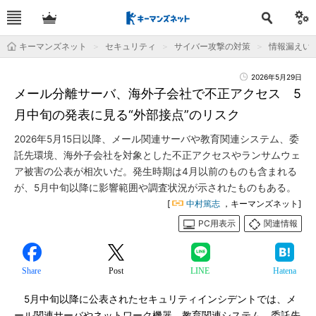
キーマンズネット
セキュリティ
サイバー攻撃の対策
情報漏えい
2026年5月29日
メール分離サーバ、海外子会社で不正アクセス 5
月中旬の発表に見る“外部接点”のリスク
2026年5月15日以降、メール関連サーバや教育関連システム、委
託先環境、海外子会社を対象とした不正アクセスやランサムウェ
ア被害の公表が相次いだ。発生時期は4月以前のものも含まれる
が、5月中旬以降に影響範囲や調査状況が示されたものもある。
[
中村篤志
，キーマンズネット]
PC用表示
関連情報
Share
Post
LINE
Hatena
5月中旬以降に公表されたセキュリティインシデントでは、メ
ール関連サーバやネットワーク機器、教育関連システム、委託先