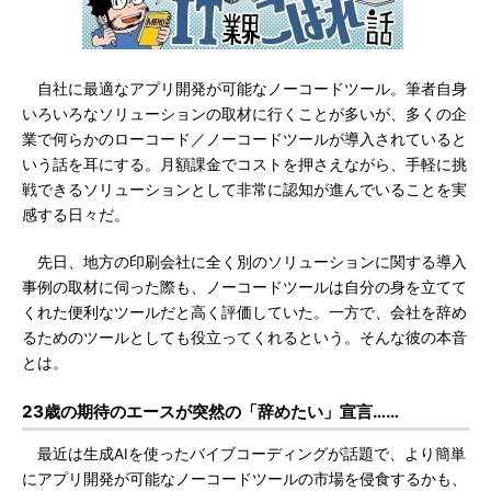
自社に最適なアプリ開発が可能なノーコードツール。筆者自身
いろいろなソリューションの取材に行くことが多いが、多くの企
業で何らかのローコード／ノーコードツールが導入されていると
いう話を耳にする。月額課金でコストを押さえながら、手軽に挑
戦できるソリューションとして非常に認知が進んでいることを実
感する日々だ。
先日、地方の印刷会社に全く別のソリューションに関する導入
事例の取材に伺った際も、ノーコードツールは自分の身を立てて
くれた便利なツールだと高く評価していた。一方で、会社を辞め
るためのツールとしても役立ってくれるという。そんな彼の本音
とは。
23歳の期待のエースが突然の「辞めたい」宣言……
最近は生成AIを使ったバイブコーディングが話題で、より簡単
にアプリ開発が可能なノーコードツールの市場を侵食するかも、