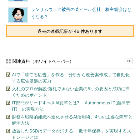
ランサムウェア被害の某ビール会社、株主総会はど
うなる？
過去の連載記事が 46 件あります
関連資料（ホワイトペーパー）
PR
AIで「勝てる広告」を作る、分析から改善案作成まで自動化
する広告基盤の実力
入札のプロが解説:落札できない企業の5つの要因と成功に導
くためのポイント
IT部門がリードすべきAI変革とは? 「Autonomous IT(自律型
IT)」の実現方法
財務を戦略的組織へ進化させるAI活用術、4つの主要な障壁と
解消方法
放置したSSDはデータが消える 「数千年保存」を実現するス
トレージとは