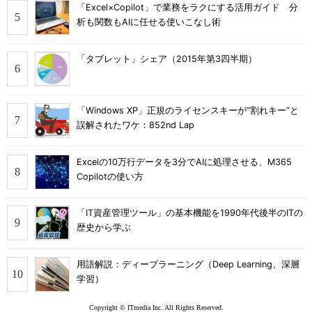
「Excel×Copilot」で業務をラクにする活用ガイド 分
析も関数もAIに任せる使いこなし術
「タブレット」シェア（2015年第3四半期）
「Windows XP」正規のライセンスキーが“割れキー”と
誤解されたワケ：852nd Lap
Excelの10万行データを3分でAIに処理させる、M365
Copilotの使い方
「IT資産管理ツール」の基本機能を1990年代後半のITの
歴史から学ぶ
用語解説：ディープラーニング（Deep Learning、深層
学習）
Copyright © ITmedia Inc. All Rights Reserved.