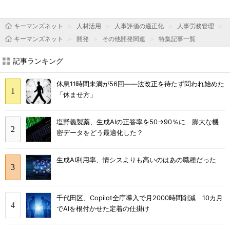
キーマンズネット
人材活用
人事評価の適正化
人事労務管理
キーマンズネット
開発
その他開発関連
特集記事一覧
記事ランキング
休息11時間未満が56回――法改正を待たず問われ始めた
「休ませ方」
塩野義製薬、生成AIの正答率を50→90％に 膨大な機
密データをどう最適化した？
生成AI利用率、情シスよりも高いのはあの職種だった
千代田区、Copilot全庁導入で月2000時間削減 10カ月
でAIを根付かせた定着の仕掛け