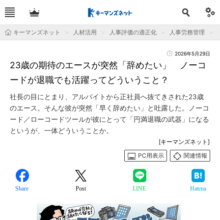
キーマンズネット
人材活用
人事評価の適正化
人事労務管理
2026年5月29日
23歳の期待のエースが突然「辞めたい」 ノーコ
ードが退職でも活躍ってどういうこと？
社長の目にとまり、アルバイトから正社員へ抜てきされた23歳
のエース。そんな彼が突然「早く辞めたい」と吐露した。ノーコ
ード／ローコードツールが彼にとって「円満退職の武器」になる
というが、一体どういうことか。
[キーマンズネット]
PC用表示
関連情報
Share
Post
LINE
Hatena