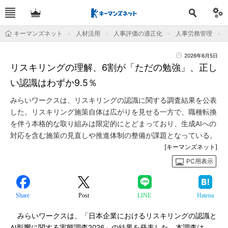
キーマンズネット
人材活用
人事評価の適正化
人事労務管理
2026年6月5日
リスキリングの理解、6割が「ただの勉強」、正し
い認識はわずか9.5％
みらいワークスは、リスキリングの認識に関する調査結果を公表
した。リスキリング施策自体は広がりを見せる一方で、職種転換
を伴う本格的な取り組みは限定的にとどまっており、生成AIへの
対応を含む施策の見直しや推進体制の整備が課題となっている。
[キーマンズネット]
PC用表示
Share
Post
LINE
Hatena
みらいワークスは、「日本企業におけるリスキリングの認識と
AI影響に関する実態調査2026」の結果を発表した。本調査は、