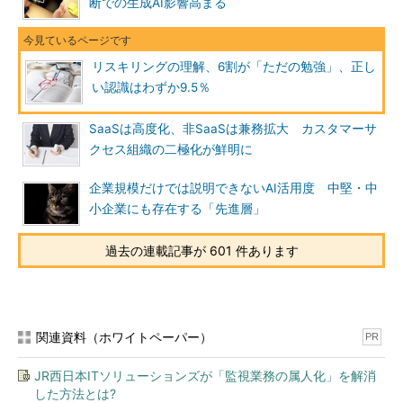
断での生成AI影響高まる
リスキリングの理解、6割が「ただの勉強」、正し
い認識はわずか9.5％
SaaSは高度化、非SaaSは兼務拡大 カスタマーサ
クセス組織の二極化が鮮明に
企業規模だけでは説明できないAI活用度 中堅・中
小企業にも存在する「先進層」
過去の連載記事が 601 件あります
関連資料（ホワイトペーパー）
PR
JR西日本ITソリューションズが「監視業務の属人化」を解消
した方法とは?