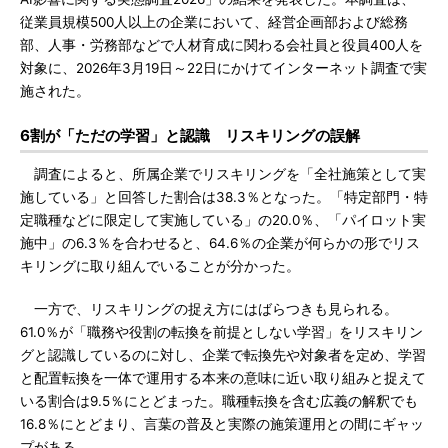
従業員規模500人以上の企業において、経営企画部および総務
部、人事・労務部などで人材育成に関わる会社員と役員400人を
対象に、2026年3月19日～22日にかけてインターネット調査で実
施された。
6割が「ただの学習」と認識 リスキリングの誤解
調査によると、所属企業でリスキリングを「全社施策として実
施している」と回答した割合は38.3％となった。「特定部門・特
定職種などに限定して実施している」の20.0％、「パイロット実
施中」の6.3％を合わせると、64.6％の企業が何らかの形でリス
キリングに取り組んでいることが分かった。
一方で、リスキリングの捉え方にはばらつきも見られる。
61.0％が「職務や役割の転換を前提としない学習」をリスキリン
グと認識しているのに対し、企業で転換先や対象者を定め、学習
と配置転換を一体で運用する本来の意味に近い取り組みと捉えて
いる割合は9.5％にとどまった。職種転換を含む広義の解釈でも
16.8％にとどまり、言葉の普及と実際の施策運用との間にギャッ
プがある。