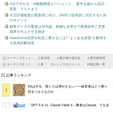
5分で分かる「AI駆動開発エージェント」 要件定義から設計・
実装・テストまで
SCS評価制度の星取得に向け、SASEで効率的に対応するため
のポイント
顧客データの重複は40%超、精緻な名寄せで業務効率と営業
成果を向上させる秘訣
Salesforce活用を軌道に乗せるには? “よくある課題”を解消す
る具体的解決策
キーマンズネット
人材活用
人事評価の適正化
人事労務管理
キーマンズネット
人事
タレントマネジメント
特集記事一覧
記事ランキング
DXはやる、情シスは増やさない――経営者はどう乗り
切るつもりなのか
「GPT-5.6 vs. Claude Fable 5」勝者はClaude、でも企
業が選びづらいワケ：891st Lap