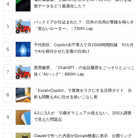
密データをどう最適化した？
バックドアが仕込まれた？ 日米の当局が警鐘を鳴らす
「危ないルーター」：730th Lap
千代田区、Copilot全庁導入で月2000時間削減 10カ月
でAIを根付かせた定着の仕掛け
悪用厳禁、「ChatGPT」の会話履歴をごっそりとぶっこ
抜く“AIハック”：890th Lap
「Excel×Copilot」で業務をラクにする活用ガイド 分
析も関数もAIに任せる使いこなし術
4人に3人が「引継ぎマニュアル使えない」 200人調査
で見えた問題点
Claudeで作った内容がGoogle検索に表示 公開リンク