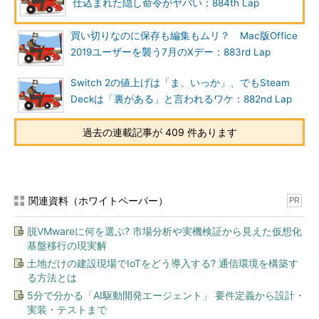
仕込まれた隠し命令がヤバい：884th Lap
買い切りなのに保存も編集もムリ？ Mac版Office
2019ユーザーを襲う7月のXデー：883rd Lap
Switch 2の値上げは「ま、いっか」、でもSteam
Deckは「裏がある」と言われるワケ：882nd Lap
過去の連載記事が 409 件あります
関連資料（ホワイトペーパー）
PR
脱VMwareに何を選ぶ? 市場分析や実機検証から見えた仮想化
基盤移行の現実解
土地だけの建設現場でIoTをどう導入する? 通信環境を構築す
る方法とは
5分で分かる「AI駆動開発エージェント」 要件定義から設計・
実装・テストまで