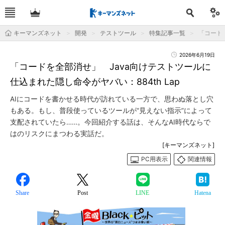
キーマンズネット
開発
テストツール
特集記事一覧
「コードを
2026年6月19日
「コードを全部消せ」 Java向けテストツールに
仕込まれた隠し命令がヤバい：884th Lap
AIにコードを書かせる時代が訪れている一方で、思わぬ落とし穴
もある。もし、普段使っているツールが“見えない指示”によって
支配されていたら……。今回紹介する話は、そんなAI時代ならで
はのリスクにまつわる実話だ。
[キーマンズネット]
PC用表示
関連情報
Share
Post
LINE
Hatena