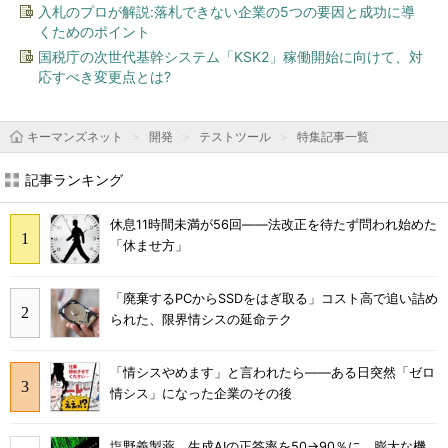
入札のプロが解説:落札できない企業の5つの要因と成功に導
くためのポイント
国税庁の次世代基幹システム「KSK2」稼働開始に向けて、対
応すべき変更点とは?
キーマンズネット
開発
テストツール
特集記事一覧
記事ランキング
休息11時間未満が56回――法改正を待たず問われ始めた
「休ませ方」
「廃棄するPCからSSDをはぎ取る」コスト高で追い詰め
られた、限界情シスの延命テク
「情シスやめます」と言われたら――ある日突然「ゼロ
情シス」になった企業のその後
塩野義製薬、生成AIの正答率を50→90％に 膨大な機