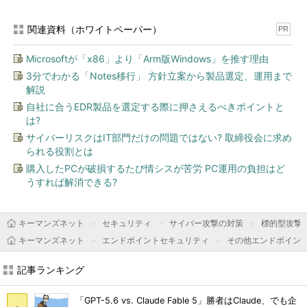
関連資料（ホワイトペーパー）
PR
Microsoftが「x86」より「Arm版Windows」を推す理由
3分でわかる「Notes移行」 方針立案から製品選定、運用まで
解説
自社に合うEDR製品を選定する際に押さえるべきポイントと
は?
サイバーリスクはIT部門だけの問題ではない? 取締役会に求め
られる役割とは
購入したPCが破損するたび情シスが苦労 PC運用の負担はど
うすれば解消できる?
キーマンズネット
セキュリティ
サイバー攻撃の対策
標的型攻撃
キーマンズネット
エンドポイントセキュリティ
その他エンドポイン
記事ランキング
「GPT-5.6 vs. Claude Fable 5」勝者はClaude、でも企