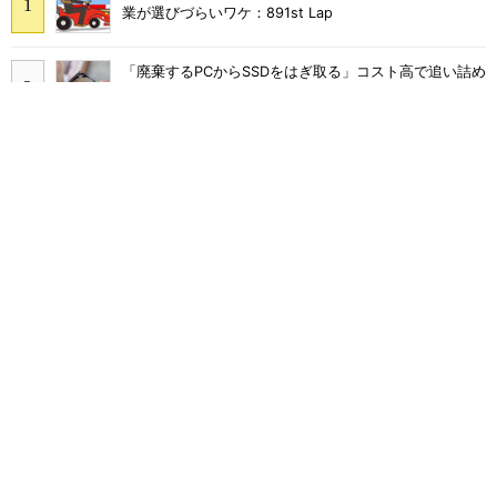
業が選びづらいワケ：891st Lap
「廃棄するPCからSSDをはぎ取る」コスト高で追い詰め
られた、限界情シスの延命テク
「情シスやめます」と言われたら――ある日突然「ゼロ
情シス」になった企業のその後
Skypeは、ZoomやLINEに負けて消えたわけではなかっ
た
千代田区、Copilot全庁導入で月2000時間削減 10カ月
でAIを根付かせた定着の仕掛け
「ブレードサーバ」シェア（2007年）
統合運用管理ツールの導入状況（2016年）／前編