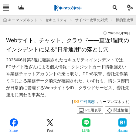
キーマンズネット
セキュリティ
サイバー攻撃の対策
標的型攻撃
2026年6月26日
Webサイト、チャット、クラウド――直近1週間の
インシデントに見る"日常運用"の落とし穴
2026年6月第3週に確認されたセキュリティインシデントでは、
ECサイト改ざんによる個人情報・クレジットカード情報漏えい
や業務チャットアカウントの乗っ取り、DDoS攻撃、委託先作業
ミスによる業務データ消失が確認された。いずれも、情シス部門
が日常的に管理するWebサイトやID、クラウドサービス、委託先
運用に関わる事案だ。
[
中村篤志
，キーマンズネット]
PC用表示
関連情報
Share
Post
LINE
Hatena