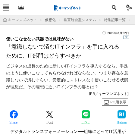
キーマンズネット
仮想化
垂直統合型システム
特集記事一覧
2019年3月22日
使いこなせない武器では意味がない
「意識しないで済むITインフラ」を手に入れる
ために、IT部門はどうすべきか
ビジネスの成長のために新しいITインフラを導入するなら、手足
のように使いこなしてもらわなければならない。つまり存在を意
識しないで済むぐらい、安定的にストレスなく使いこなせる状態
が理想だ。その理想に近いITインフラの姿とは？
[PR／キーマンズネット]
PC用表示
Share
Post
LINE
Hatena
デジタルトランスフォーメーション──組織にとってIT活用が