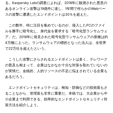
る。Kaspersky Labの調査によれば、2018年に観測された悪意の
あるオンライン攻撃は19億件に達し、1年間で何らかのWebベー
スの攻撃に遭遇したエンドポイントは30％を超えた。
この数年、特に注目を集めているのが、侵入したPCのファイ
ルを勝手に暗号化し、身代金を要求する「暗号化型ランサムウェ
ア」だ。2018年に発見された暗号化型ランサムウェアの亜種は約
4万種に上った。ランサムウェアの標的となった法人は、全世界
で22万社を超えたという。
こうした攻撃にさらされるエンドポイントは多く、テレワーク
の普及も相まって、企業はなかなか十分な対策を取れていないの
が実情だ。金銭的、人的リソースの不足に悩まされている企業も
あるだろう。
エンドポイントセキュリティは、検知・防御などの技術面もさ
ることながら、管理面も非常に重要だ。本稿では、大企業から中
小企業まで利用できる、効率的なエンドポイントセキュリティ対
策方法を紹介しよう。