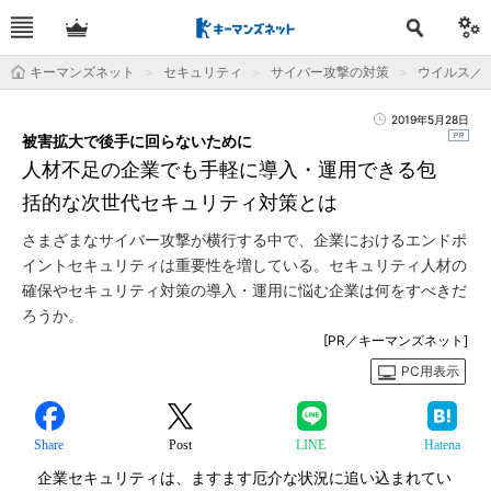
キーマンズネット
セキュリティ
サイバー攻撃の対策
ウイルス／
2019年5月28日
被害拡大で後手に回らないために
人材不足の企業でも手軽に導入・運用できる包
括的な次世代セキュリティ対策とは
さまざまなサイバー攻撃が横行する中で、企業におけるエンドポ
イントセキュリティは重要性を増している。セキュリティ人材の
確保やセキュリティ対策の導入・運用に悩む企業は何をすべきだ
ろうか。
[PR／キーマンズネット]
PC用表示
Share
Post
LINE
Hatena
企業セキュリティは、ますます厄介な状況に追い込まれてい