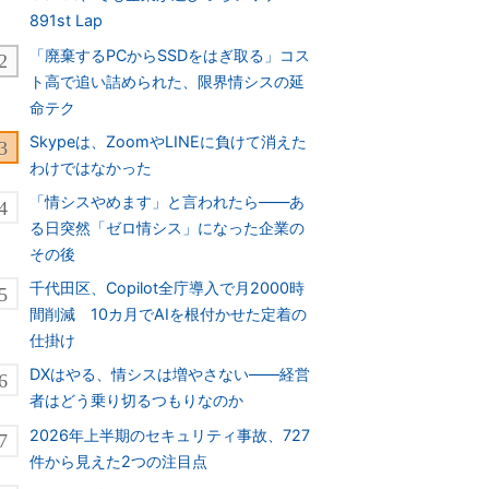
891st Lap
「廃棄するPCからSSDをはぎ取る」コス
ト高で追い詰められた、限界情シスの延
命テク
Skypeは、ZoomやLINEに負けて消えた
わけではなかった
「情シスやめます」と言われたら――あ
る日突然「ゼロ情シス」になった企業の
その後
千代田区、Copilot全庁導入で月2000時
間削減 10カ月でAIを根付かせた定着の
仕掛け
DXはやる、情シスは増やさない――経営
者はどう乗り切るつもりなのか
2026年上半期のセキュリティ事故、727
件から見えた2つの注目点