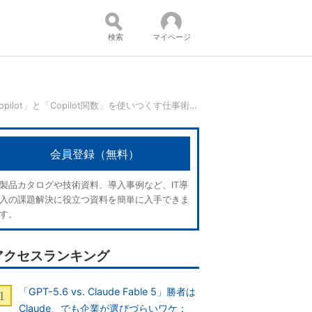
検索
マイページ
現場に聞いた、すぐマネできる「M365 Copilot」と「Copilot関数」を使いつくす仕事術：まとめ読みeBook
コンテンツ：
会員登録（無料）
製品カタログや技術資料、導入事例など、IT導
入の課題解決に役立つ資料を簡単に入手できま
す。
アクセスランキング
「GPT-5.6 vs. Claude Fable 5」勝者は
Claude、でも企業が選びづらいワケ：