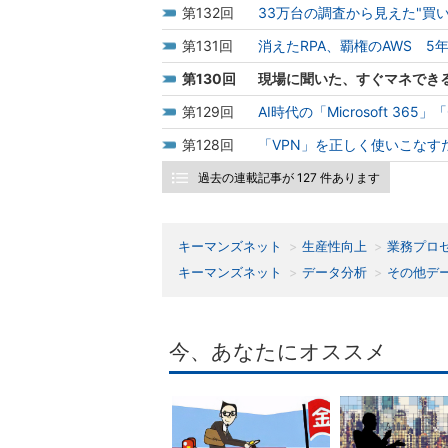
132
33万台の調査から見えた"買
131
消えたRPA、覇権のAWS 5
130
現場に聞いた、すぐマネできる「M
129
AI時代の「Microsoft 365
128
「VPN」を正しく使いこなす
過去の連載記事が 127 件あります
キーマンズネット
生産性向上
業務プロ
キーマンズネット
データ分析
その他デ