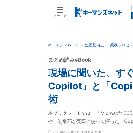
メディア
キーマンズネット
生産性向上
業務プロセ
検索語を入力してください
まとめ読みeBook
現場に聞いた、すぐ
Copilot」と「C
術
本ブックレットでは、「Microsoft 3
や、編集部が実際に使って探った「Cop
2025年12月05日 10時00分 公開