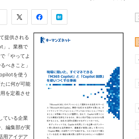
として提供される
ilot」。業務で
ンで「やってよ
やるべきこと」
ilotを使う
新たに何が可能
活用を定着させ
用している企業
や、編集部が実
の活用アイデア