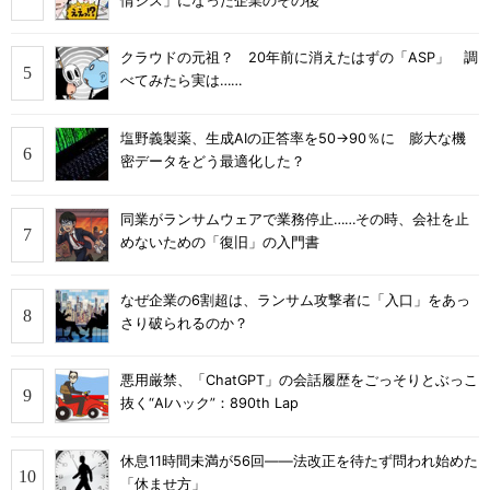
情シス」になった企業のその後
クラウドの元祖？ 20年前に消えたはずの「ASP」 調
べてみたら実は……
塩野義製薬、生成AIの正答率を50→90％に 膨大な機
密データをどう最適化した？
同業がランサムウェアで業務停止……その時、会社を止
めないための「復旧」の入門書
なぜ企業の6割超は、ランサム攻撃者に「入口」をあっ
さり破られるのか？
悪用厳禁、「ChatGPT」の会話履歴をごっそりとぶっこ
抜く“AIハック”：890th Lap
休息11時間未満が56回――法改正を待たず問われ始めた
「休ませ方」