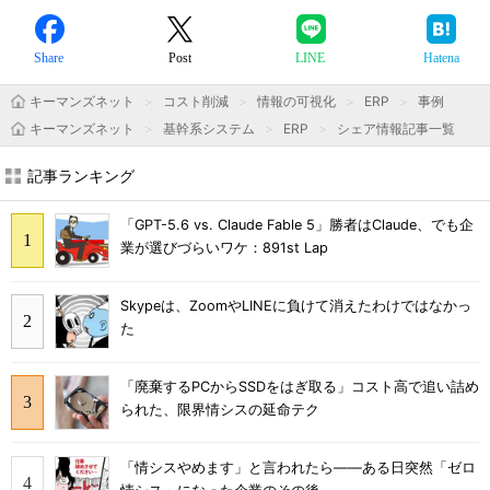
Share
Post
LINE
Hatena
キーマンズネット
コスト削減
情報の可視化
ERP
事例
キーマンズネット
基幹系システム
ERP
シェア情報記事一覧
記事ランキング
「GPT-5.6 vs. Claude Fable 5」勝者はClaude、でも企
業が選びづらいワケ：891st Lap
Skypeは、ZoomやLINEに負けて消えたわけではなかっ
た
「廃棄するPCからSSDをはぎ取る」コスト高で追い詰め
られた、限界情シスの延命テク
「情シスやめます」と言われたら――ある日突然「ゼロ