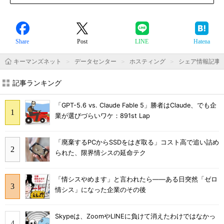
Share
Post
LINE
Hatena
キーマンズネット
データセンター
ホスティング
シェア情報記事
記事ランキング
「GPT-5.6 vs. Claude Fable 5」勝者はClaude、でも企
業が選びづらいワケ：891st Lap
「廃棄するPCからSSDをはぎ取る」コスト高で追い詰め
られた、限界情シスの延命テク
「情シスやめます」と言われたら――ある日突然「ゼロ
情シス」になった企業のその後
Skypeは、ZoomやLINEに負けて消えたわけではなかっ