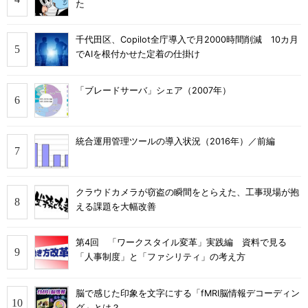
た
千代田区、Copilot全庁導入で月2000時間削減 10カ月
でAIを根付かせた定着の仕掛け
「ブレードサーバ」シェア（2007年）
統合運用管理ツールの導入状況（2016年）／前編
クラウドカメラが窃盗の瞬間をとらえた、工事現場が抱
える課題を大幅改善
第4回 「ワークスタイル変革」実践編 資料で見る
「人事制度」と「ファシリティ」の考え方
脳で感じた印象を文字にする「fMRI脳情報デコーディン
グ」とは？