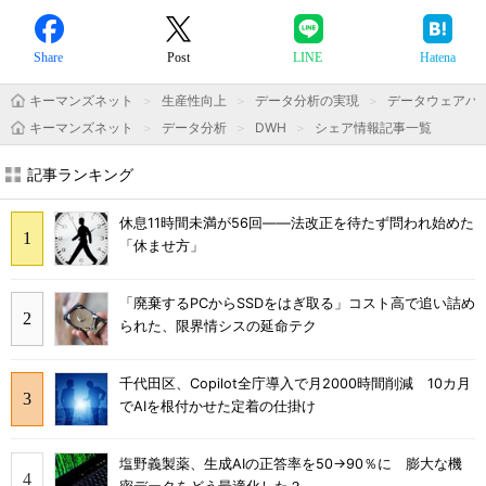
Share
Post
LINE
Hatena
キーマンズネット
生産性向上
データ分析の実現
データウェアハ
キーマンズネット
データ分析
DWH
シェア情報記事一覧
記事ランキング
休息11時間未満が56回――法改正を待たず問われ始めた
「休ませ方」
「廃棄するPCからSSDをはぎ取る」コスト高で追い詰め
られた、限界情シスの延命テク
千代田区、Copilot全庁導入で月2000時間削減 10カ月
でAIを根付かせた定着の仕掛け
塩野義製薬、生成AIの正答率を50→90％に 膨大な機