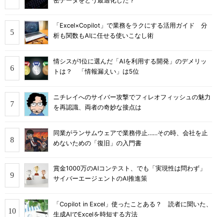
密データをどう最適化した？
「Excel×Copilot」で業務をラクにする活用ガイド 分
析も関数もAIに任せる使いこなし術
情シスが1位に選んだ「AIを利用する開発」のデメリッ
トは？ 「情報漏えい」は5位
ニチレイへのサイバー攻撃でフィレオフィッシュの魅力
を再認識、両者の奇妙な接点は
同業がランサムウェアで業務停止……その時、会社を止
めないための「復旧」の入門書
賞金1000万のAIコンテスト、でも「実現性は問わず」
サイバーエージェントのAI推進策
「Copilot in Excel」使ったことある？ 読者に聞いた、
生成AIでExcelを時短する方法