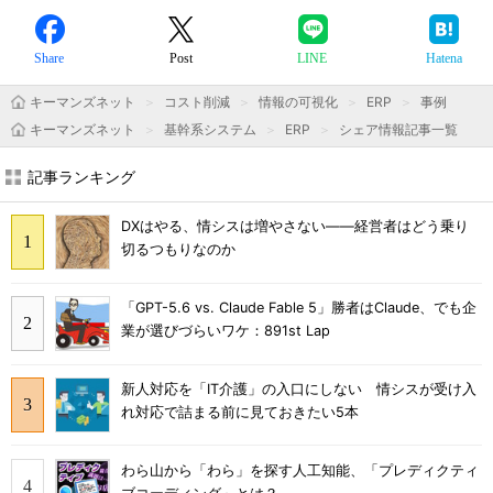
Share
Post
LINE
Hatena
キーマンズネット
コスト削減
情報の可視化
ERP
事例
キーマンズネット
基幹系システム
ERP
シェア情報記事一覧
記事ランキング
DXはやる、情シスは増やさない――経営者はどう乗り
切るつもりなのか
「GPT-5.6 vs. Claude Fable 5」勝者はClaude、でも企
業が選びづらいワケ：891st Lap
新人対応を「IT介護」の入口にしない 情シスが受け入
れ対応で詰まる前に見ておきたい5本
わら山から「わら」を探す人工知能、「プレディクティ