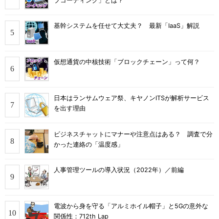
ブコーディング」とは？
基幹システムを任せて大丈夫？ 最新「IaaS」解説
仮想通貨の中核技術「ブロックチェーン」って何？
日本はランサムウェア祭、キヤノンITSが解析サービス
を出す理由
ビジネスチャットにマナーや注意点はある？ 調査で分
かった連絡の「温度感」
人事管理ツールの導入状況（2022年）／前編
電波から身を守る「アルミホイル帽子」と5Gの意外な
関係性：712th Lap