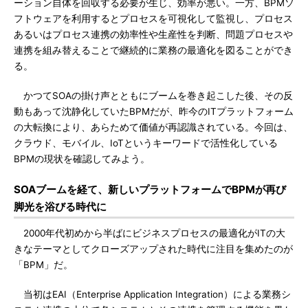
ーション自体を回収する必要が生じ、効率が悪い。一方、BPMソ
フトウェアを利用するとプロセスを可視化して監視し、プロセス
あるいはプロセス連携の効率性や生産性を判断、問題プロセスや
連携を組み替えることで継続的に業務の最適化を図ることができ
る。
かつてSOAの掛け声とともにブームを巻き起こした後、その反
動もあって沈静化していたBPMだが、昨今のITプラットフォーム
の大転換により、あらためて価値が再認識されている。今回は、
クラウド、モバイル、IoTというキーワードで活性化している
BPMの現状を確認してみよう。
SOAブームを経て、新しいプラットフォームでBPMが再び
脚光を浴びる時代に
2000年代初めから半ばにビジネスプロセスの最適化がITの大
きなテーマとしてクローズアップされた時代に注目を集めたのが
「BPM」だ。
当初はEAI（Enterprise Application Integration）による業務シ