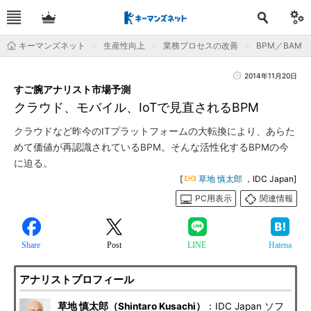
キーマンズネット
生産性向上
業務プロセスの改善
BPM／BAM
2014年11月20日
すご腕アナリスト市場予測
クラウド、モバイル、IoTで見直されるBPM
クラウドなど昨今のITプラットフォームの大転換により、あらた
めて価値が再認識されているBPM。そんな活性化するBPMの今
に迫る。
[
草地 慎太郎
，IDC Japan]
PC用表示
関連情報
Share
Post
LINE
Hatena
アナリストプロフィール
草地 慎太郎（Shintaro Kusachi）
：IDC Japan ソフ