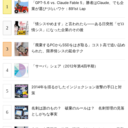
「GPT-5.6 vs. Claude Fable 5」勝者はClaude、でも企
業が選びづらいワケ：891st Lap
「情シスやめます」と言われたら――ある日突然「ゼロ
情シス」になった企業のその後
「廃棄するPCからSSDをはぎ取る」コスト高で追い詰め
られた、限界情シスの延命テク
「サーバ」シェア（2012年第4四半期）
2014年を揺るがしたインジェクション攻撃の手口と対
策
名刺は誰のもの？ 破棄のルールは？ 名刺管理の見落
としがちな事実