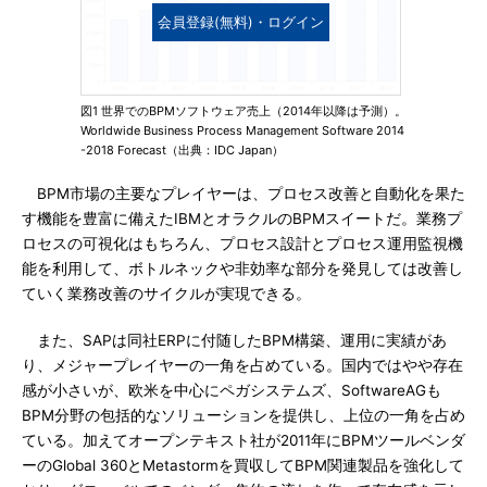
会員登録(無料)・ログイン
図1 世界でのBPMソフトウェア売上（2014年以降は予測）。
Worldwide Business Process Management Software 2014
-2018 Forecast（出典：IDC Japan）
BPM市場の主要なプレイヤーは、プロセス改善と自動化を果た
す機能を豊富に備えたIBMとオラクルのBPMスイートだ。業務プ
ロセスの可視化はもちろん、プロセス設計とプロセス運用監視機
能を利用して、ボトルネックや非効率な部分を発見しては改善し
ていく業務改善のサイクルが実現できる。
また、SAPは同社ERPに付随したBPM構築、運用に実績があ
り、メジャープレイヤーの一角を占めている。国内ではやや存在
感が小さいが、欧米を中心にペガシステムズ、SoftwareAGも
BPM分野の包括的なソリューションを提供し、上位の一角を占め
ている。加えてオープンテキスト社が2011年にBPMツールベンダ
ーのGlobal 360とMetastormを買収してBPM関連製品を強化して