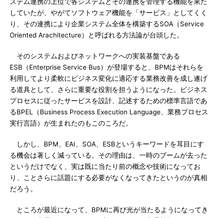
ステム連携の上位で各システムとその連携を管理する機能を果た
していたが、やがてソフトウェア機能を「サービス」としてくく
り、その連携により企業システム全体を構築するSOA（Service
Oriented Arachitecture）と呼ばれる方法論が台頭した。
そのシステムおよびネットワークへの実装基盤である
ESB（Enterprise Service Bus）が登場すると、BPMはそれらを
利用してより柔軟にビジネス変化に適応する業務改善を成し遂げ
る道具として、さらに重要な役割を担うようになった。ビジネス
プロセスに従ったサービスを設計、記述するための標準言語であ
るBPEL（Business Process Execution Language、業務プロセス
実行言語）が生まれたのもこのころだ。
しかし、BPM、EAI、SOA、ESBというキーワードを耳目にす
る機会は著しく減っている。その理由は、一時のブームが去った
というだけでなく、実は既に当たり前の概念や技術になってお
り、ことさらに話題にする必要がなくなってきたというのが真相
だろう。
ところが最近になって、BPMに再び光が当たるようになってき