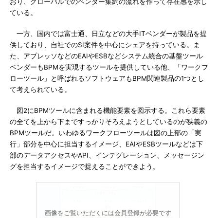
おり、グローバルでのベンダー集約の流れを作って存在感を示し
ている。
一方、国内では富士通、日立などの大手ITベンダーが製品を提
供しており、自社でのSI案件を中心にシェアを持っている。ま
た、アプレッソなどのEAIやESBなどシステム統合の基盤ツール
ベンダーもBPMを実現するツールを提供している他、「ワークフ
ローツール」と呼ばれるソフトウェアもBPM関連製品の1つとし
て考えられている。
図2にBPMツールに含まれる機能要素を図示する。これら要素
の全てを上から下まですっかりそろえようとしているのが狭義の
BPMツールだ。いわゆるワークフローツールは図の上部の「実
行」部分を中心に担当するイメージ、EAIやESBツールなどは下
部のデータアクセスやAPI、インテグレーション、メッセージン
グを担当するイメージで捉えることができよう。
画像をご覧いただくには会員登録が必要です