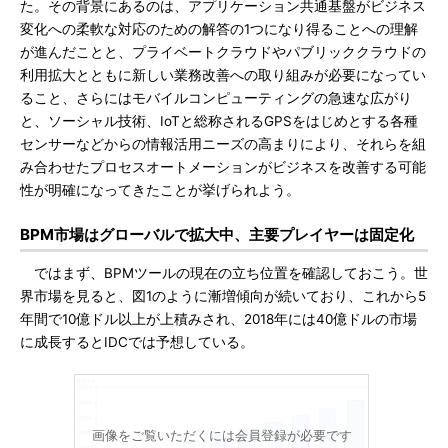
た。その背景にあるのは、アプリケーション共通基盤がビジネス
変化への柔軟な対応のための解答の1つになり得ることへの理解
が進んだことと、プライベートクラウドやパブリッククラウドの
利用拡大とともに新しい業務改善への取り組みが必要になってい
ること、さらにはモバイルコンピューティングの急速な広がり
と、ソーシャル技術、IoTと総称されるGPSをはじめとする各種
センサーなどからの情報活用ニーズの高まりにより、それらを組
み合わせたプロセスオートメーションがビジネスを改善する可能
性が明確になってきたことが挙げられよう。
BPM市場はグローバルで拡大中、主要プレイヤーは固定化
ではまず、BPMツールの現在の立ち位置を確認しておこう。世
界市場を見ると、図1のように漸増傾向が続いており、これから5
年間で10億ドル以上が上積みされ、2018年には40億ドルの市場
に成長するとIDCでは予想している。
画像をご覧いただくには会員登録が必要です