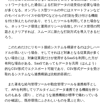
ットワークを介した通信による打刻データの送受信が必要な場合
が多くなる。オンプレミス型ツールの中にはスマートフォンなど
のモバイルデバイスや自宅PCなどからの打刻を受け付ける機能
を付け加えたものがあり、そうしたツールを利用してきた場合な
ら、ネットワーク環境と運用ポリシーが合致しデバイス管理の問
題さえクリアすれば、スムーズに新たな打刻方式を導入できるだ
ろう。
このためだけにリモート接続システムを構築するのは少しハー
ドルが高いという場合、そしてそれほど対象となる従業員が多く
ない場合には、対象従業員だけが使用するSaaSを利用した方が
有利な場合がある。SaaSであってもデータを汎用（はんよう）
的なCSV形式でエクスポート可能であり、CSV形式データを受け
取れるシステムなら連携構築は比較的容易だ。
また著名な給与管理ツールや勤怠管理ツールを連携相手とし
て、APIを利用してリアルタイムにデータ連携できる機能を持つ
ものもある（図1）。どのような連携機能が標準で備わっている
のか確認し、既存環境にふさわしいものを選ぶと良い。