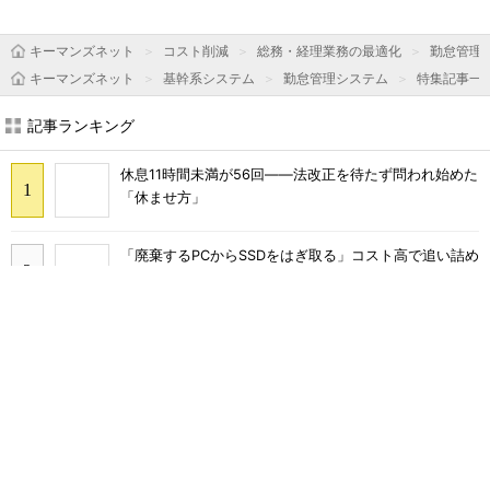
キーマンズネット
コスト削減
総務・経理業務の最適化
勤怠管理
キーマンズネット
基幹系システム
勤怠管理システム
特集記事一
記事ランキング
休息11時間未満が56回――法改正を待たず問われ始めた
「休ませ方」
「廃棄するPCからSSDをはぎ取る」コスト高で追い詰め
られた、限界情シスの延命テク
「情シスやめます」と言われたら――ある日突然「ゼロ
情シス」になった企業のその後
塩野義製薬、生成AIの正答率を50→90％に 膨大な機
密データをどう最適化した？