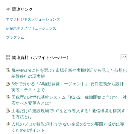
関連リンク
アマノビジネスソリューションズ
伊藤忠テクノソリューションズ
プラグラム
関連資料（ホワイトペーパー）
PR
脱VMwareに何を選ぶ? 市場分析や実機検証から見えた仮想化
基盤移行の現実解
5分で分かる「AI駆動開発エージェント」 要件定義から設計・
実装・テストまで
国税庁の次世代基幹システム「KSK2」稼働開始に向けて、対
応すべき変更点とは?
土地だけの建設現場でIoTをどう導入する? 通信環境を構築す
る方法とは
入札のプロが解説:落札できない企業の5つの要因と成功に導
くためのポイント