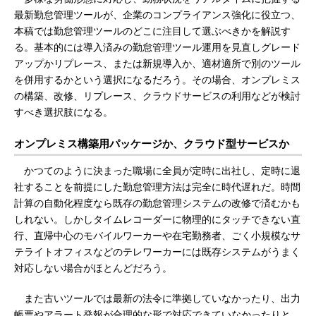
最新勤怠管理ツールが、企業のコンプライアンス強化に役立つ、
本稿では勤怠管理ツールのどこに注目して選ぶべきかを解説す
る。基本的には導入済みの勤怠管理ツール運用を見直しグレード
アップかリプレース、または新規導入か、適材適所で別のツール
を併用するかという選択になるだろう。その場合、オンプレミス
の構築、改修、リプレース、クラウドサービスの利用などが検討
すべき選択肢になる。
オンプレミス構築用パッケージか、クラウド型サービスか
かつてのように決まった職場に全員が定時に出社し、定時に退
社することを前提にした勤怠管理方法は完全に時代遅れだ。時間
計算の自動化程度なら既存の勤怠管理システムの改修で済むかも
しれない。しかしタイムレコーダーに物理的にタッチできない直
行、直帰中心のモバイルワーカーや在宅勤務者、ごく小規模なサ
テライトオフィスなどのテレワーカーには既存システムがうまく
対応しない場合がほとんどだろう。
また古いツールでは最新の法令に準拠していなかったり、出力
帳票やアラート発報が合理的な形で対応できていなかったりと、