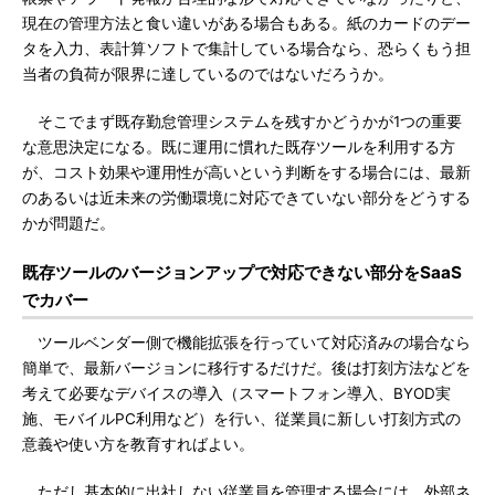
現在の管理方法と食い違いがある場合もある。紙のカードのデー
タを入力、表計算ソフトで集計している場合なら、恐らくもう担
当者の負荷が限界に達しているのではないだろうか。
そこでまず既存勤怠管理システムを残すかどうかが1つの重要
な意思決定になる。既に運用に慣れた既存ツールを利用する方
が、コスト効果や運用性が高いという判断をする場合には、最新
のあるいは近未来の労働環境に対応できていない部分をどうする
かが問題だ。
既存ツールのバージョンアップで対応できない部分をSaaS
でカバー
ツールベンダー側で機能拡張を行っていて対応済みの場合なら
簡単で、最新バージョンに移行するだけだ。後は打刻方法などを
考えて必要なデバイスの導入（スマートフォン導入、BYOD実
施、モバイルPC利用など）を行い、従業員に新しい打刻方式の
意義や使い方を教育すればよい。
ただし基本的に出社しない従業員を管理する場合には、外部ネ