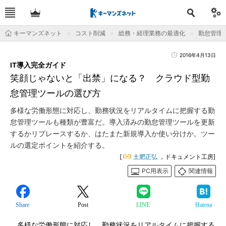
キーマンズネット
コスト削減
総務・経理業務の最適化
勤怠管理
2016年4月13日
IT導入完全ガイド
笑顔じゃないと「出禁」になる？ クラウド型勤
怠管理ツールの選び方
多様な労働形態に対応し、勤務状況をリアルタイムに把握する勤
怠管理ツールも種類が豊富だ。導入済みの勤怠管理ツールを更新
するかリプレースするか、はたまた新規導入か使い分けか。ツー
ルの選定ポイントを紹介する。
[
土肥正弘
，ドキュメント工房]
PC用表示
関連情報
Share
Post
LINE
Hatena
多様な労働形態に対応し、勤務状況をリアルタイムに把握する