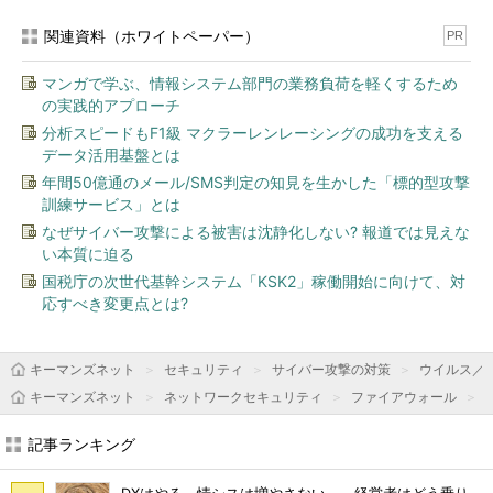
関連資料（ホワイトペーパー）
PR
マンガで学ぶ、情報システム部門の業務負荷を軽くするため
の実践的アプローチ
分析スピードもF1級 マクラーレンレーシングの成功を支える
データ活用基盤とは
年間50億通のメール/SMS判定の知見を生かした「標的型攻撃
訓練サービス」とは
なぜサイバー攻撃による被害は沈静化しない? 報道では見えな
い本質に迫る
国税庁の次世代基幹システム「KSK2」稼働開始に向けて、対
応すべき変更点とは?
キーマンズネット
セキュリティ
サイバー攻撃の対策
ウイルス／
キーマンズネット
ネットワークセキュリティ
ファイアウォール
記事ランキング