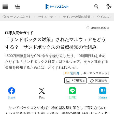
キーマンズネット
セキュリティ
サイバー攻撃の対策
ウイルス／
2016年4月27日
IT導入完全ガイド
「サンドボックス対策」されたマルウェアをどう
する？ サンドボックスの脅威検知の仕組み
1500万回無意味なCPU命令を繰り返したり、10時間行動を止め
たりする「サンドボックス対策」型マルウェア。次々と進化する
脅威を検知するためには、どうすればいいか。
[
宮田健
，キーマンズネット]
PC用表示
関連情報
Share
Post
LINE
Hatena
サンドボックスといえば「標的型攻撃対策として有効なもの」
という印象を持つ人も多いだろう。未知の脆弱（ぜいじゃく）性