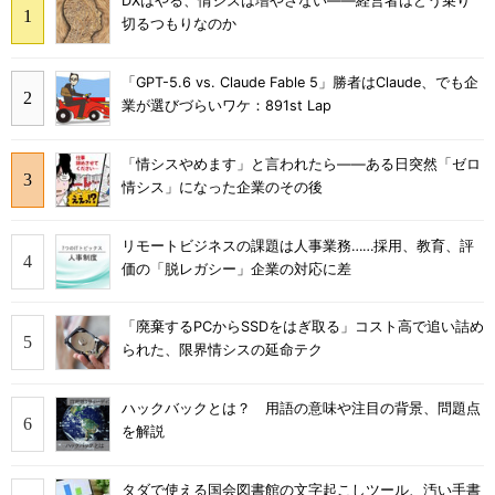
DXはやる、情シスは増やさない――経営者はどう乗り
切るつもりなのか
「GPT-5.6 vs. Claude Fable 5」勝者はClaude、でも企
業が選びづらいワケ：891st Lap
「情シスやめます」と言われたら――ある日突然「ゼロ
情シス」になった企業のその後
リモートビジネスの課題は人事業務……採用、教育、評
価の「脱レガシー」企業の対応に差
「廃棄するPCからSSDをはぎ取る」コスト高で追い詰め
られた、限界情シスの延命テク
ハックバックとは？ 用語の意味や注目の背景、問題点
を解説
タダで使える国会図書館の文字起こしツール、汚い手書