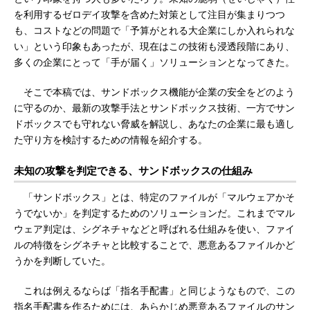
を利用するゼロデイ攻撃を含めた対策として注目が集まりつつ
も、コストなどの問題で「予算がとれる大企業にしか入れられな
い」という印象もあったが、現在はこの技術も浸透段階にあり、
多くの企業にとって「手が届く」ソリューションとなってきた。
そこで本稿では、サンドボックス機能が企業の安全をどのよう
に守るのか、最新の攻撃手法とサンドボックス技術、一方でサン
ドボックスでも守れない脅威を解説し、あなたの企業に最も適し
た守り方を検討するための情報を紹介する。
未知の攻撃を判定できる、サンドボックスの仕組み
「サンドボックス」とは、特定のファイルが「マルウェアかそ
うでないか」を判定するためのソリューションだ。これまでマル
ウェア判定は、シグネチャなどと呼ばれる仕組みを使い、ファイ
ルの特徴をシグネチャと比較することで、悪意あるファイルかど
うかを判断していた。
これは例えるならば「指名手配書」と同じようなもので、この
指名手配書を作るためには、あらかじめ悪意あるファイルのサン