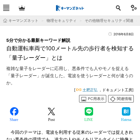
キーマンズネット
物理セキュリティ
その他物理セキュリティ関連
2016年6月8日
5分で分かる最新キーワード解説
自動運転車両で100メートル先の歩行者を検知する
「量子レーダー」とは
複雑な量子をレーダーに応用し、悪条件でも人やモノを捉える
「量子レーダー」が誕生した。電波を使うレーダーと何が違うの
か。
[
土肥正弘
，ドキュメント工房]
PC用表示
関連情報
Share
Post
LINE
Hatena
今回のテーマは、電波を利用する従来のレーダーでは捉えきれ
ない悪条件の環境でも、遠方の人やモノをリアルタイムに映像と