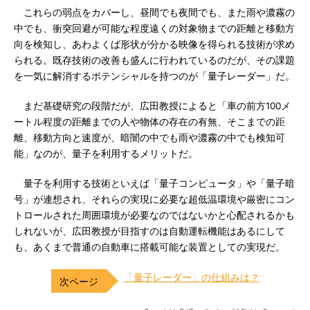
これらの弱点をカバーし、昼間でも夜間でも、また雨や濃霧の
中でも、衝突回避が可能な程度遠くの対象物までの距離と移動方
向を検知し、あわよくば形状が分かる映像を得られる技術が求め
られる。既存技術の改善も盛んに行われているのだが、その課題
を一気に解消するポテンシャルを持つのが「量子レーダー」だ。
まだ基礎研究の段階だが、広田教授によると「車の前方100メ
ートル程度の距離までの人や物体の存在の有無、そこまでの距
離、移動方向と速度が、暗闇の中でも雨や濃霧の中でも検知可
能」なのが、量子を利用するメリットだ。
量子を利用する技術といえば「量子コンピュータ」や「量子暗
号」が連想され、それらの実現に必要な超低温環境や厳密にコン
トロールされた周囲環境が必要なのではないかと心配されるかも
しれないが、広田教授が目指すのは自動運転機能はあるにして
も、あくまで普通の自動車に搭載可能な装置としての実現だ。
「量子レーダー」の仕組みは？