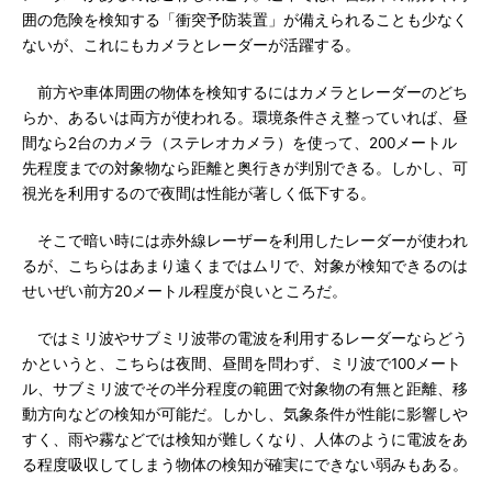
囲の危険を検知する「衝突予防装置」が備えられることも少なく
ないが、これにもカメラとレーダーが活躍する。
前方や車体周囲の物体を検知するにはカメラとレーダーのどち
らか、あるいは両方が使われる。環境条件さえ整っていれば、昼
間なら2台のカメラ（ステレオカメラ）を使って、200メートル
先程度までの対象物なら距離と奥行きが判別できる。しかし、可
視光を利用するので夜間は性能が著しく低下する。
そこで暗い時には赤外線レーザーを利用したレーダーが使われ
るが、こちらはあまり遠くまではムリで、対象が検知できるのは
せいぜい前方20メートル程度が良いところだ。
ではミリ波やサブミリ波帯の電波を利用するレーダーならどう
かというと、こちらは夜間、昼間を問わず、ミリ波で100メート
ル、サブミリ波でその半分程度の範囲で対象物の有無と距離、移
動方向などの検知が可能だ。しかし、気象条件が性能に影響しや
すく、雨や霧などでは検知が難しくなり、人体のように電波をあ
る程度吸収してしまう物体の検知が確実にできない弱みもある。