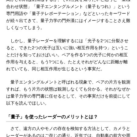
合わせ状態」「量子エンタングルメント（量子もつれ）」という
専門用語や「量子テレポーテーション」などといったキーワード
が続々出てきて、量子力学の門外漢にはイメージすることさえ難
しくなってしまう。
しかし、量子レーダーを理解するには「光子を2つに分裂させ
ると、できた2つの光子は互いに強い相互作用を持つ」というこ
とだけを知っておけばいい。ペアを作る1つの光子に何かの相互
作用を与えると、もう1つにも、たとえそれがどんなに距離が離
れていても、同じ相互作用が生じるという事実だ。
量子エンタングルメントと呼ばれる現象で、ペアの片方を観測
すれば、もう片方の状態は観測しなくても分かる。それがなぜか
は量子力学の専門書に任せるとして、その事実だけを前提にして
以下を読んでほしい。
「量子」を使ったレーダーのメリットとは？
さて、遠方の人やモノの存在を検知する方法として、カメラと
レーダーがあるのはご存じの通り。近年では、自動車の前方や周