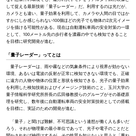
して捉える最新技術「量子レーダー」だ。利用するのは光だが、
カメラとも違い、量子効果を利用して、カメラや人間の目ではか
すかにしか感じられない100個ほどの光子でも物体の2次元イメー
ジを描ける可能性がある。現在は自動運転車両の安全対策の一環
として、100メートル先の歩行者を濃霧の中でも検知できること
を目標に研究開発が進む。
「量子レーダー」ってとは
量子レーダーは、雨や霧などの気象条件により視界が効かない
環境、あるいは電波の反射が正常に検知できない環境でも、正確
に遠方の人物や物体の位置と形状を検知できる、光子の量子効果
を利用した検知技術およびイメージング技術のこと。玉川大学の
量子情報科学研究所所長の広田修教授らのグループがその基礎原
理を研究し、数年後に自動運転車両の安全対策技術としての搭載
を目標に、実証のための開発が進む。
「量子」と聞けば難解、不可思議という連想が働く人も多いだ
ろう。それが物理量の最小単位であって、光子や電子のことだと
聞かされれば納得はするが、その性質を知りたいと思うと「重ね