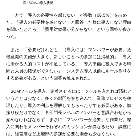
図1 SCMの導入状況
一方で「導入の必要性を感じない」が多数（68.5％）を占め
た。「導入の必要性を感じない」と回答した群に導入しない理由
を聞いたところ、「費用対効果が分からない」という回答が多か
った。
また、「必要だけれども、（導入には）マンパワーが必要。危
機意識の欠如が大きく、新しいことへの参加には消極的」「導入
に掛かる人的コストが不足している」「導入準備に投入できる時
間と人員の確保ができない」「システム導入以前にルール作りを
する必要がある」という回答も散見された。
SCMツールを導入、定着させるにはITツールを入れれば済むと
いうことは少なく、多くの部門を巻き込んで、業務プロセスを整
理したり、導入の利点を理解してもらったりする必要がある。旗
振り役だけでなく、各部門長レベルのメンバーと意識合わせから
始めなければならず、まさに「マンパワーが必要」な作業だ。導
入に関わるメンバーそれぞれのミッションが異なるため、調整に
は、経営層など上層部の参加が必要な場合も少なくない。