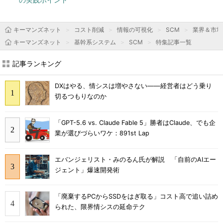
キーマンズネット
コスト削減
情報の可視化
SCM
業界＆市場
キーマンズネット
基幹系システム
SCM
特集記事一覧
記事ランキング
DXはやる、情シスは増やさない――経営者はどう乗り
切るつもりなのか
「GPT-5.6 vs. Claude Fable 5」勝者はClaude、でも企
業が選びづらいワケ：891st Lap
エバンジェリスト・みのるん氏が解説 「自前のAIエー
ジェント」爆速開発術
「廃棄するPCからSSDをはぎ取る」コスト高で追い詰め
られた、限界情シスの延命テク