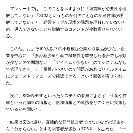
アンケートでは、このことを示すように「経営陣が必要性を理
解していない」「SCMというものが何のことなのか経営陣が理
解していない」と、経営トップが現場の課題を理解していないた
め、導入できないことを指摘するコメントが複数寄せられてい
る。
この他、およそ100人以下の小規模な企業や取扱品が少ない企
業を中心に、「多品種少量生産で機動性を重視した場合でも種類
が少ないので問題ない」「アイテムが少ない（のでシステムなし
で管理できる）」「規模が小さいので問題があればリアルタイム
にフェーストゥフェースで確認できる」という回答が寄せられ
た。
次に、SCMやERPといったシステムの有無によらず、生産や在
庫といった物量の情報と、財務情報との連携をどのくらい実施し
ているかを聞いた。
結果は図2の通り、直接的な部門担当者ではないなどの理由か
ら「分からない」とする回答者が多数（37.6％）を占めた。「一