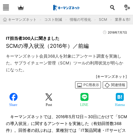
キーマンズネット
コスト削減
情報の可視化
SCM
業界＆市場
2016年7月7日
IT担当者300人に聞きました
SCMの導入状況（2016年）／前編
キーマンズネット会員368人を対象にアンケート調査を実施し
た。サプライチェーン管理（SCM）ツールの利用状況が明らか
になった。
[キーマンズネット]
PC用表示
関連情報
Share
Post
LINE
Hatena
キーマンズネットでは、2016年5月12日～30日にかけて「SCM
の導入状況」に関するアンケートを実施した（有効回答数368
件）。回答者の顔ぶれは、業種別では「IT製品関連・ITサービス