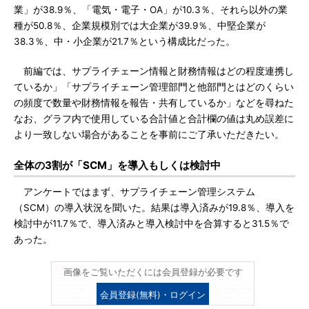
業」が38.9％、「電気・電子・OA」が10.3％、それら以外の業
種が50.8％、企業規模別では大企業が39.9％、中堅企業が
38.3％、中・小企業が21.7％という構成比だった。
前編では、サプライチェーン情報と財務情報はどの程度連携し
ているか」「サプライチェーン管理部門と他部門とはどのくらい
の頻度で数量や財務情報を報告・共有しているか」などを尋ねた
なお、グラフ内で使用している合計値と合計欄の値は丸め誤差に
より一致しない場合があることを事前にご了承いただきたい。
全体の3割が「SCM」を導入もしくは検討中
アンケートではまず、サプライチェーン管理システム
（SCM）の導入状況を聞いた。結果は導入済みが19.8％、導入を
検討中が11.7％で、導入済みと導入検討中を合算すると31.5％で
あった。
画像をご覧いただくには会員登録が必要です
会員登録(無料)・ログイン