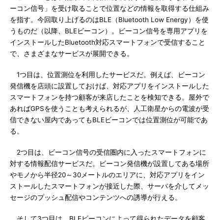
ーコン信号」を受け取ることで位置などの情報を取得する仕組み
を指す。今回取り上げるのはBLE（Bluetooth Low Energy）を使
うものだ（以降、BLEビーコン）。ビーコン信号を専用アプリを
インストールしたBluetooth対応スマートフォンで受信すること
で、さまざまなサービスが展開できる。
1つ目は、位置測位を利用したサービスだ。例えば、ビーコン
発信機を店頭に設置しておけば、対応アプリをインストールした
スマートフォンを持つ顧客が来店したことを検知できる。屋外で
あればGPSを使うことも考えられるが、人工衛星からの電波が受
信できない屋内であってもBLEビーコンでは位置測位が可能であ
る。
2つ目は、ビーコン信号の受信圏内に入ったスマートフォンに
対する情報配信サービスだ。ビーコン発信機が設置してある場所
やモノから半径20～30メートルのエリアに、対応アプリをイン
ストールしたスマートフォンが接近した際、サーバを介してメッ
セージのプッシュ配信やコンテンツへの誘導が行える。
そして3つ目は、BLEビーコンによって得られたデータを顧客