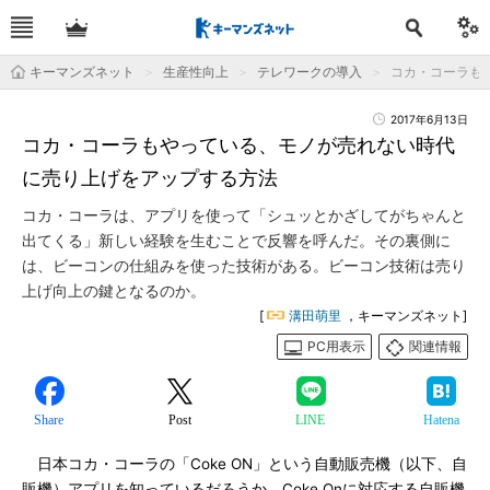
キーマンズネット
生産性向上
テレワークの導入
コカ・コーラも
2017年6月13日
コカ・コーラもやっている、モノが売れない時代
に売り上げをアップする方法
コカ・コーラは、アプリを使って「シュッとかざしてがちゃんと
出てくる」新しい経験を生むことで反響を呼んだ。その裏側に
は、ビーコンの仕組みを使った技術がある。ビーコン技術は売り
上げ向上の鍵となるのか。
[
溝田萌里
，キーマンズネット]
PC用表示
関連情報
Share
Post
LINE
Hatena
日本コカ・コーラの「Coke ON」という自動販売機（以下、自
販機）アプリを知っているだろうか。Coke Onに対応する自販機