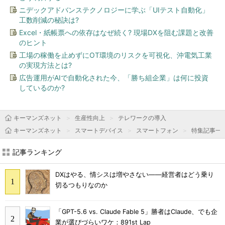
ニデックアドバンステクノロジーに学ぶ「UIテスト自動化」
工数削減の秘訣は?
Excel・紙帳票への依存はなぜ続く? 現場DXを阻む課題と改善
のヒント
工場の稼働を止めずにOT環境のリスクを可視化、沖電気工業
の実現方法とは?
広告運用がAIで自動化された今、「勝ち組企業」は何に投資
しているのか?
キーマンズネット
生産性向上
テレワークの導入
キーマンズネット
スマートデバイス
スマートフォン
特集記事一
記事ランキング
DXはやる、情シスは増やさない――経営者はどう乗り
切るつもりなのか
「GPT-5.6 vs. Claude Fable 5」勝者はClaude、でも企
業が選びづらいワケ：891st Lap