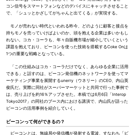
コン信号をスマートフォンなどのデバイスにキャッチさせること
で、「シュッとかざしてがちゃんと出てくる」が実現する。
モノが売れない時代といわれる昨今、どのように顧客と接点を
持ちモノを売っていけばよいのか、頭を抱える企業は多いかもし
れない。コカ・コーラも、年々自販機市場が縮小していくという
課題を抱えており、ビーコンを使った技術を搭載するCoke Onは
1つの重要な戦略となっている。
「この仕組みはコカ・コーラだけでなく、あらゆる企業に活用
できる」と話すのは、ビーコン発信機のネットワークを使ってマ
ーケティング事業を展開するunerry（ウネリー）のCEO、内山英
俊氏だ。実際に同社がスーパーマーケットと共同で行った事例で
は、売り上げを約16％アップさせた。本稿では6月6日「Interop
Tokyo2017」の同社のブース内における講演で、内山氏が語った
ビーコンの活用事例を紹介していく。
ビーコンって何ができるの？
ビーコンとは、無線局や発信機が発射する電波、すなわち「ビ