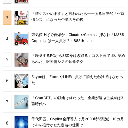
「情シスやめます」と言われたら――ある日突然「ゼロ
情シス」になった企業のその後
強気値上げで自爆か ClaudeやGeminiに押され「M365
Copilot」は一人負け？：888th Lap
「廃棄するPCからSSDをはぎ取る」コスト高で追い詰め
られた、限界情シスの延命テク
Skypeは、ZoomやLINEに負けて消えたわけではなかっ
た
「ChatGPT」の独走は終わった 企業が選ぶ生成AIは3
強時代へ
千代田区、Copilot全庁導入で月2000時間削減 10カ月
でAIを根付かせた定着の仕掛け