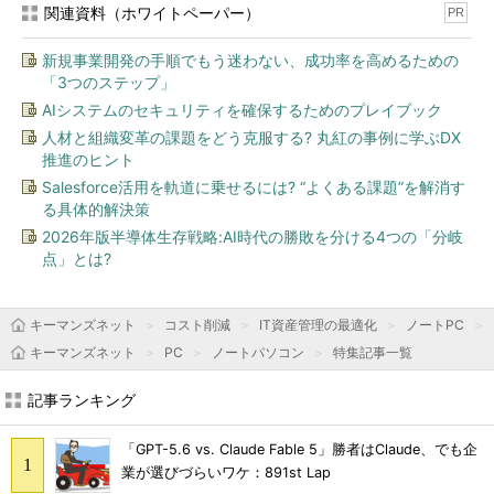
関連資料（ホワイトペーパー）
PR
新規事業開発の手順でもう迷わない、成功率を高めるための
「3つのステップ」
AIシステムのセキュリティを確保するためのプレイブック
人材と組織変革の課題をどう克服する? 丸紅の事例に学ぶDX
推進のヒント
Salesforce活用を軌道に乗せるには? “よくある課題”を解消す
る具体的解決策
2026年版半導体生存戦略:AI時代の勝敗を分ける4つの「分岐
点」とは?
キーマンズネット
コスト削減
IT資産管理の最適化
ノートPC
キーマンズネット
PC
ノートパソコン
特集記事一覧
記事ランキング
「GPT-5.6 vs. Claude Fable 5」勝者はClaude、でも企
業が選びづらいワケ：891st Lap