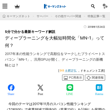
キーマンズネット
サーバー
その他サーバー関連
特集記事一覧
2018年1月24日
5分で分かる最新キーワード解説
ディープラーニングを大幅短時間化「MN-1」って
何？
2017年末の性能ランキングで高順位をマークしたプライベートス
パコン「MN-1」。汎用GPUが開く、ディープラーニングの新機
軸とは？
[
土肥正弘
，ドキュメント工房]
PC用表示
関連情報
Share
Post
LINE
Hatena
今回のテーマは2017年11月のスパコン性能ランキング
（TOP500）で産業領域で国内1位（世界12位）を記録した民間の