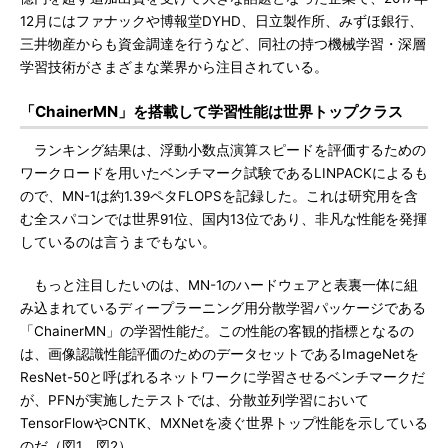
12月にはファナックや博報堂DYHD、日立製作所、みずほ銀行、
三井物産からも資金調達を行うなど、同社の持つ機械学習・深層
学習技術がさまざまな業界から注目されている。
「ChainerMN」を搭載して学習性能は世界トップクラス
ランキング結果は、浮動小数点演算スピードを評価するための
ワークロードを用いたベンチマーク試験であるLINPACKによるも
ので、MN-1は約1.39ペタFLOPSを記録した。これは研究用を含
む全スパコンでは世界91位、国内13位であり、非凡な性能を発揮
しているのは言うまでもない。
もっと注目したいのは、MN-1のハードウェアと表裏一体に組
み込まれているディープラーニング用分散学習パッケージである
「ChainerMN」の学習性能だ。この性能の客観的指標となるの
は、画像認識性能評価のためのデータセットであるImageNetを
ResNet-50と呼ばれるネットワークに学習させるベンチマークだ
が、PFNが実施したテストでは、分散並列学習において
TensorFlowやCNTK、MXNetを凌ぐ世界トップ性能を示している
のだ（図1、図2）。