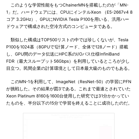
このような学習性能をもつChainerMNを搭載したのが「MN-
1」だ。ハードウェアには、CPUにインテルXeon （E5-2667v4 8
コア 3.2GHz）、GPUにNVIDIA Tesla P100を用いる、汎用ハー
ドウェアで構成された空冷方式のコンピュータである。
類似した構成はTOP500リストの中では珍しくないが、Tesla
P100を1024基（8GPUで1計算ノード、全体で128ノード）搭載
し、GPU間のデータ伝送にHPC系のI/Oバス仕様InfiniBand
FDR（最大スループット56Gbps）を利用しているところが少し
目立つ。民間企業の計算環境として日本最大級のものでもある。
このMN-1を利用して、ImageNet（ResNet-50）の学習にPFN
が挑戦した。その結果が図3である。これまで最速とされていた
Xeon Platinum 8160を1600台使用した研究では31分かかってい
たものを、半分以下の15分で学習を終えることに成功したのだ。