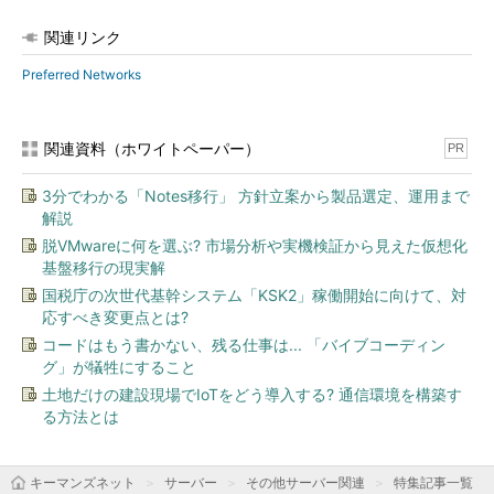
関連リンク
Preferred Networks
関連資料（ホワイトペーパー）
PR
3分でわかる「Notes移行」 方針立案から製品選定、運用まで
解説
脱VMwareに何を選ぶ? 市場分析や実機検証から見えた仮想化
基盤移行の現実解
国税庁の次世代基幹システム「KSK2」稼働開始に向けて、対
応すべき変更点とは?
コードはもう書かない、残る仕事は... 「バイブコーディン
グ」が犠牲にすること
土地だけの建設現場でIoTをどう導入する? 通信環境を構築す
る方法とは
キーマンズネット
サーバー
その他サーバー関連
特集記事一覧