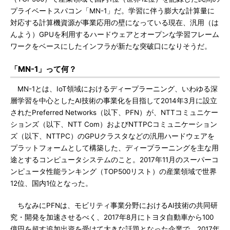
プライベートスパコン「MN-1」だ。学習に伴う膨大な計算量に
対応する計算機資源が事業応用の壁になっている現在、汎用（は
んよう）GPUを利用するハードウェアとオープンな学習フレーム
ワークをベースにしたインフラが新たな突破口になりそうだ。
「MN-1」って何？
MN-1とは、IoT領域におけるディープラーニング、いわゆる深
層学習を中心としたAI技術の事業化を目指して2014年3月に設立
されたPreferred Networks（以下、PFN）が、NTTコミュニケー
ションズ（以下、NTT Com）およびNTTPCコミュニケーション
ズ（以下、NTTPC）のGPUクラスタなどの汎用ハードウェアを
プラットフォームとして構築した、ディープラーニングを主な用
途とするコンピュータシステムのこと。2017年11月のスーパーコ
ンピュータ性能ランキング（TOP500リスト）の産業領域で世界
12位、国内1位となった。
ちなみにPFNは、モビリティ事業分野におけるAI技術の共同研
究・開発を加速させるべく、2017年8月にトヨタ自動車から100
億円を超す追加出資を受けて大きな話題となった企業で、2017年