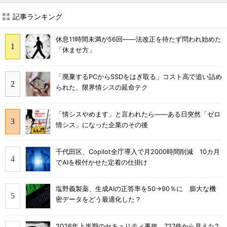
記事ランキング
休息11時間未満が56回――法改正を待たず問われ始めた
「休ませ方」
「廃棄するPCからSSDをはぎ取る」コスト高で追い詰め
られた、限界情シスの延命テク
「情シスやめます」と言われたら――ある日突然「ゼロ
情シス」になった企業のその後
千代田区、Copilot全庁導入で月2000時間削減 10カ月
でAIを根付かせた定着の仕掛け
塩野義製薬、生成AIの正答率を50→90％に 膨大な機
密データをどう最適化した？
2026年上半期のセキュリティ事故、727件から見えた2