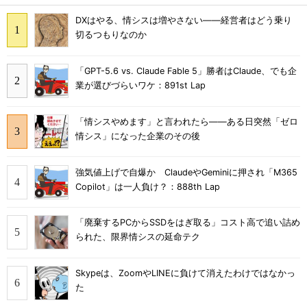
DXはやる、情シスは増やさない――経営者はどう乗り
切るつもりなのか
「GPT-5.6 vs. Claude Fable 5」勝者はClaude、でも企
業が選びづらいワケ：891st Lap
「情シスやめます」と言われたら――ある日突然「ゼロ
情シス」になった企業のその後
強気値上げで自爆か ClaudeやGeminiに押され「M365
Copilot」は一人負け？：888th Lap
「廃棄するPCからSSDをはぎ取る」コスト高で追い詰め
られた、限界情シスの延命テク
Skypeは、ZoomやLINEに負けて消えたわけではなかっ
た