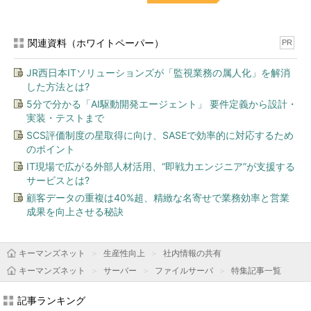
関連資料（ホワイトペーパー）
PR
JR西日本ITソリューションズが「監視業務の属人化」を解消
した方法とは?
5分で分かる「AI駆動開発エージェント」 要件定義から設計・
実装・テストまで
SCS評価制度の星取得に向け、SASEで効率的に対応するため
のポイント
IT現場で広がる外部人材活用、“即戦力エンジニア”が支援する
サービスとは?
顧客データの重複は40%超、精緻な名寄せで業務効率と営業
成果を向上させる秘訣
キーマンズネット
生産性向上
社内情報の共有
キーマンズネット
サーバー
ファイルサーバ
特集記事一覧
記事ランキング