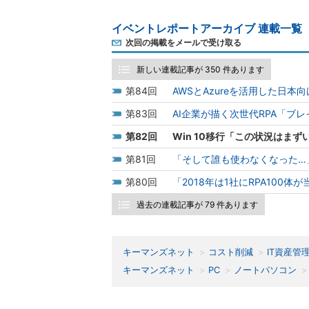
イベントレポートアーカイブ 連載一覧
次回の掲載をメールで受け取る
新しい連載記事が 350 件あります
84
AWSとAzureを活用した日本
83
AI企業が描く次世代RPA「ブ
82
Win 10移行「この状況はまず
81
「そして誰も使わなくなった…
80
「2018年は1社にRPA100
過去の連載記事が 79 件あります
キーマンズネット
コスト削減
IT資産管
キーマンズネット
PC
ノートパソコン