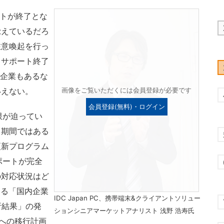
ポートが終了とな
覚えているだろ
注意喚起を行っ
。サポート終了
けた企業もあるな
いえない。
画像をご覧いただくには会員登録が必要です
会員登録(無料)・ログイン
限が迫ってい
ト期間ではある
更新プログラム
サポートが完全
の対応状況はど
による「国内企業
IDC Japan PC、携帯端末&クライアントソリュー
分析結果」の発
ションシニアマーケットアナリスト 浅野 浩寿氏
」への移行計画