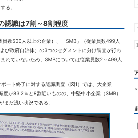
明する。
了の認識は7割～8割程度
業員数500人以上の企業）、「SMB」（従業員数499人
関および政府自治体）の3つのセグメントに分け調査が行わ
まれていないため、SMBについては従業員数2～499人
延長サポート終了に対する認識調査（図1）では、大企業
は認識度が83.2％と8割近いものの、中堅中小企業（SMB）
識がまだ浅い状況である。