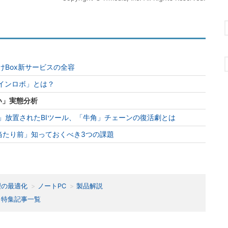
向けBox新サービスの全容
レインロボ」とは？
い」実態分析
」放置されたBIツール、「牛角」チェーンの復活劇とは
体が当たり前」知っておくべき3つの課題
理の最適化
ノートPC
製品解説
特集記事一覧