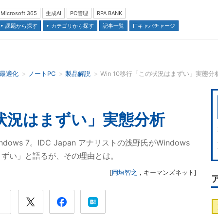
Microsoft 365
生成AI
PC管理
RPA BANK
課題から探す
カテゴリから探す
記事一覧
ITキャパチャージ
の最適化
ノートPC
製品解説
Win 10移行「この状況はまずい」実態
並び順：
の状況はまずい」実態分析
ws 7。IDC Japan アナリストの浅野氏がWindows
まずい」と語るが、その理由とは。
[
岡垣智之
，
キーマンズネット
]