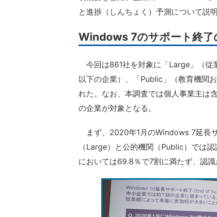
と進捗（しんちょく）予測について説
Windows 7のサポート終
今回は861社を対象に「Large」（従
以下の企業）、「Public」（教育機
れた。なお、本調査では個人事業主は含
の企業が対象となる。
まず、2020年1月のWindows 7
（Large）と公的機関（Public）で
においては69.8％で7割に満たず、認