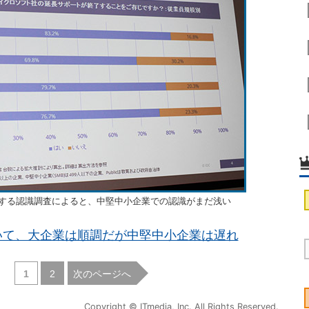
了に対する認識調査によると、中堅中小企業での認識がまだ浅い
いて、大企業は順調だが中堅中小企業は遅れ
|
次のページへ
1
2
Copyright © ITmedia, Inc. All Rights Reserved.