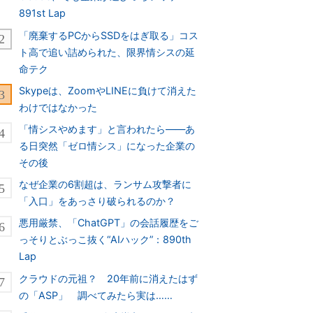
891st Lap
「廃棄するPCからSSDをはぎ取る」コス
ト高で追い詰められた、限界情シスの延
命テク
Skypeは、ZoomやLINEに負けて消えた
わけではなかった
「情シスやめます」と言われたら――あ
る日突然「ゼロ情シス」になった企業の
その後
なぜ企業の6割超は、ランサム攻撃者に
「入口」をあっさり破られるのか？
悪用厳禁、「ChatGPT」の会話履歴をご
っそりとぶっこ抜く“AIハック”：890th
Lap
クラウドの元祖？ 20年前に消えたはず
の「ASP」 調べてみたら実は……