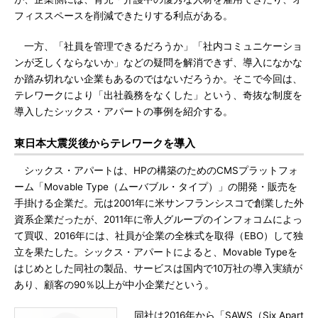
フィススペースを削減できたりする利点がある。
一方、「社員を管理できるだろうか」「社内コミュニケーショ
ンが乏しくならないか」などの疑問を解消できず、導入になかな
か踏み切れない企業もあるのではないだろうか。そこで今回は、
テレワークにより「出社義務をなくした」という、奇抜な制度を
導入したシックス・アパートの事例を紹介する。
東日本大震災後からテレワークを導入
シックス・アパートは、HPの構築のためのCMSプラットフォ
ーム「Movable Type（ムーバブル・タイプ）」の開発・販売を
手掛ける企業だ。元は2001年に米サンフランシスコで創業した外
資系企業だったが、2011年に帝人グループのインフォコムによっ
て買収、2016年には、社員が企業の全株式を取得（EBO）して独
立を果たした。シックス・アパートによると、Movable Typeを
はじめとした同社の製品、サービスは国内で10万社の導入実績が
あり、顧客の90％以上が中小企業だという。
同社は2016年から「SAWS（Six Apart