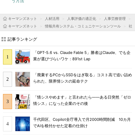
う方法
キーマンズネット
人材活用
人事評価の適正化
人事労務管理
キーマンズネット
情報共有システム・コミュニケーションツール
社内
記事ランキング
「GPT-5.6 vs. Claude Fable 5」勝者はClaude、でも企
業が選びづらいワケ：891st Lap
「廃棄するPCからSSDをはぎ取る」コスト高で追い詰め
られた、限界情シスの延命テク
「情シスやめます」と言われたら――ある日突然「ゼロ
情シス」になった企業のその後
千代田区、Copilot全庁導入で月2000時間削減 10カ月
でAIを根付かせた定着の仕掛け