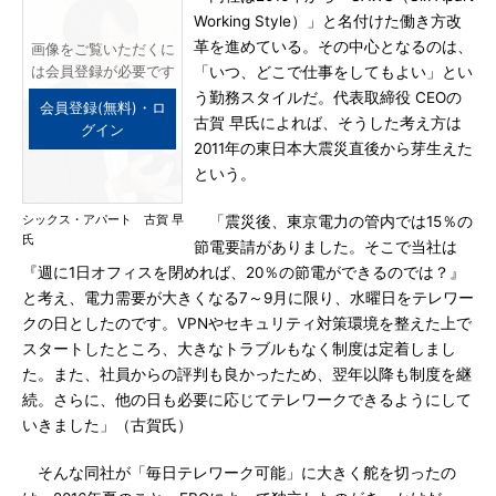
Working Style）」と名付けた働き方改
革を進めている。その中心となるのは、
画像をご覧いただくに
は会員登録が必要です
「いつ、どこで仕事をしてもよい」とい
う勤務スタイルだ。代表取締役 CEOの
会員登録(無料)・ロ
古賀 早氏によれば、そうした考え方は
グイン
2011年の東日本大震災直後から芽生えた
という。
シックス・アパート 古賀 早
「震災後、東京電力の管内では15％の
氏
節電要請がありました。そこで当社は
『週に1日オフィスを閉めれば、20％の節電ができるのでは？』
と考え、電力需要が大きくなる7～9月に限り、水曜日をテレワー
クの日としたのです。VPNやセキュリティ対策環境を整えた上で
スタートしたところ、大きなトラブルもなく制度は定着しまし
た。また、社員からの評判も良かったため、翌年以降も制度を継
続。さらに、他の日も必要に応じてテレワークできるようにして
いきました」（古賀氏）
そんな同社が「毎日テレワーク可能」に大きく舵を切ったの