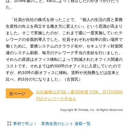
は、2016年夏のこと。EBOによって独立したのがきっかけだっ
た。
「社員が自社の株式を持ったことで、『個人の生活の質と業務
生産性の向上を両立する働き方に変えたい』という意識が高まり
ました。そこで実施したのが、これまで週に一度実施していたテ
レワークの全面的導入でした。社員それぞれが効率の良い場所で
働くために、業務システムのクラウド化や、セキュリティ対策関
連のシステム刷新、毎月のテレワーク手当の支給を行いました。
それらの原資はオフィス移転によって削減されたオフィス関連の
コストです。それまでは約100坪のオフィスに入居していたので
すが、約30坪の新オフィスに移転。賃料や光熱費などは従来と
比べ、約3分の1になりました」（古賀氏）
出社義務は月1回～週1回程度でOK、月1万5000
円のテレワーク手当も
Copyright © ITmedia, Inc. All Rights Reserved.
事例で学ぶ！ 業務改善のヒント 連載一覧