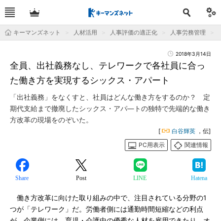
キーマンズネット
人材活用
人事評価の適正化
人事労務管理
2018年3月14日
全員、出社義務なし、テレワークで各社員に合っ
た働き方を実現するシックス・アパート
「出社義務」をなくすと、社員はどんな働き方をするのか？ 定
期代支給まで撤廃したシックス・アパ―トの独特で先端的な働き
方改革の現場をのぞいた。
[
白谷輝英
，伝]
PC用表示
関連情報
Share
Post
LINE
Hatena
働き方改革に向けた取り組みの中で、注目されている分野の1
つが「テレワーク」だ。労働者側には通勤時間短縮などの利点
が、企業側には、育児・介護中の優秀な人材を雇用できたり、オ