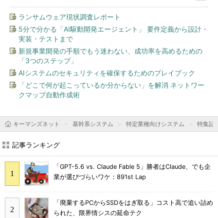
ランサムウェア現状調査レポート
5分で分かる「AI駆動開発エージェント」 要件定義から設計・
実装・テストまで
新規事業開発の手順でもう迷わない、成功率を高めるための
「3つのステップ」
AIシステムのセキュリティを確保するためのプレイブック
「どこで何が起こっているか分からない」を解消 ネットワー
クマップ自動作成術
キーマンズネット
基幹系システム
特定業種向けシステム
特集記
記事ランキング
「GPT-5.6 vs. Claude Fable 5」勝者はClaude、でも企
業が選びづらいワケ：891st Lap
「廃棄するPCからSSDをはぎ取る」コスト高で追い詰め
られた、限界情シスの延命テク