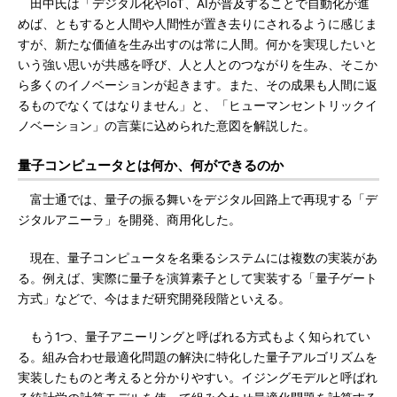
田中氏は「デジタル化やIoT、AIが普及することで自動化が進
めば、ともすると人間や人間性が置き去りにされるように感じま
すが、新たな価値を生み出すのは常に人間。何かを実現したいと
いう強い思いが共感を呼び、人と人とのつながりを生み、そこか
ら多くのイノベーションが起きます。また、その成果も人間に返
るものでなくてはなりません」と、「ヒューマンセントリックイ
ノベーション」の言葉に込められた意図を解説した。
量子コンピュータとは何か、何ができるのか
富士通では、量子の振る舞いをデジタル回路上で再現する「デ
ジタルアニーラ」を開発、商用化した。
現在、量子コンピュータを名乗るシステムには複数の実装があ
る。例えば、実際に量子を演算素子として実装する「量子ゲート
方式」などで、今はまだ研究開発段階といえる。
もう1つ、量子アニーリングと呼ばれる方式もよく知られてい
る。組み合わせ最適化問題の解決に特化した量子アルゴリズムを
実装したものと考えると分かりやすい。イジングモデルと呼ばれ