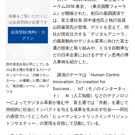
ーラム2018 東京」（東京国際フォーラ
ム）が開催された。初日の基調講演で
画像をご覧いただくに
は、富士通社長 田中達也氏と執行役員
は会員登録が必要です
山田厳英氏が登壇。ゲストを交えて、同
会員登録(無料)・ロ
社が現在注力する「デジタルアニーラ」
グイン
の最新動向やデジタル変革に向けた富士
通の技術と取り組みや、トヨタ自動車な
どの日本企業におけるデザイン思考の導
入事例を紹介した。
田中達也社長が手にしている
のは富士通が支援するJリーグ
講演のテーマは「Human Centric
サッカーチーム「川崎フロン
ターレ」が優勝した際に掲げ
Innovation: Co-creation for
た「風呂桶シャーレ」のレプ
Success」。IoT（モノのインターネッ
リカ
ト）、AI（人工知能）などのテクノロジ
ーによってデジタル革新が進む中、富士通では「共創」を通じて
持続的に社会にインパクトを与える成果を生み出す社会――同社
の表現でいうところの「ヒューマンセントリックインテリジェン
トソサエティー」の実現を目指して活動している。