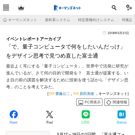
キーマンズネット
基幹系システム
特定業種向けシステム
特集記
2018年5月31日
イベントレポートアーカイブ
「で、量子コンピュータで何をしたいんだっけ」
をデザイン思考で見つめ直した富士通
最近よく耳にする「量子コンピュータ」。世界中で活発に研究が
進んでいるが、さて何の目的で開発を？ 富士通が提案する、い
ま目の前の課題を解決するために技術を使う話から「デザイン思
考」のことを考えてみた。
[
齋藤公二
,
原田美穂
，キーマンズネット]
PC用表示
関連情報
Share
Post
LINE
Hatena
5月17～18日の2日間、「富士通フォ