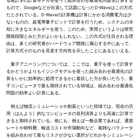
る統計学の計算モデルを使って組み合わせ最適化問題を計算する
もので、Googleなどが出資して話題になったD-Waveはこの方式
だとされている。D-Waveの計算機は計算にかかる消費電力は少
ないものの、超電導量子ビットで計算を行うため、システムの冷
却に大きなエネルギーを使う。このため、実用というよりは研究
開発段階とみた方がよいかもしれない。この方式が注目される理
由は、多くの研究者がハードウェア開発に腐心する中にあって、
計算方式そのものを見直す方向性を示したことにあるといえる。
量子アニーリングについては、ここでは、量子を使って計算す
るかどうかよりもイジングモデルを使った組み合わせ最適化の計
算をいかに効率的に処理できるかに着目した方が良いだろう。量
子コンピュータで最も期待されている領域は、組み合わせ最適化
問題の効率よい計算にある。
例えば物流シミュレーショや創薬といった領域では、現在の汎
用（はんよう）的なコンピュータの並列演算よりも高速に計算で
きると期待されている。他にも、例えば一般企業であれば、通貨
レートや材料費、輸送コストや市場動向など、複雑なパラメータ
を組み合わせて最もリスクが少ない選択がどれかをシミュレーシ