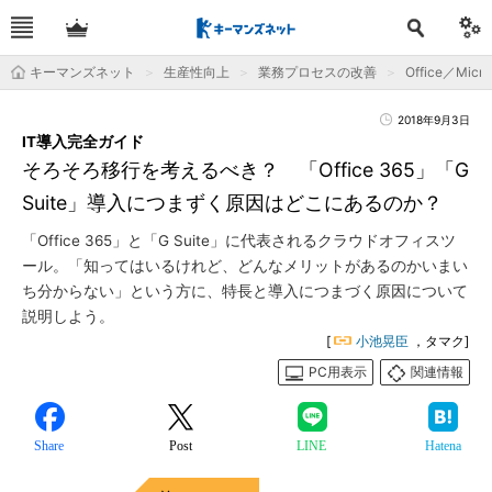
キーマンズネット
生産性向上
業務プロセスの改善
Office／Micro
2018年9月3日
IT導入完全ガイド
そろそろ移行を考えるべき？ 「Office 365」「G
Suite」導入につまずく原因はどこにあるのか？
「Office 365」と「G Suite」に代表されるクラウドオフィスツ
ール。「知ってはいるけれど、どんなメリットがあるのかいまい
ち分からない」という方に、特長と導入につまづく原因について
説明しよう。
[
小池晃臣
，タマク]
PC用表示
関連情報
Share
Post
LINE
Hatena