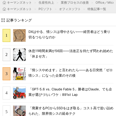
キーマンズネット
生産性向上
業務プロセスの改善
Office／Micro
キーマンズネット
PCソフト
オフィスソフト
特集記事一覧
記事ランキング
DXはやる、情シスは増やさない――経営者はどう乗り
切るつもりなのか
休息11時間未満が56回――法改正を待たず問われ始めた
「休ませ方」
「情シスやめます」と言われたら――ある日突然「ゼロ
情シス」になった企業のその後
「GPT-5.6 vs. Claude Fable 5」勝者はClaude、でも企
業が選びづらいワケ：891st Lap
「廃棄するPCからSSDをはぎ取る」コスト高で追い詰め
られた、限界情シスの延命テク