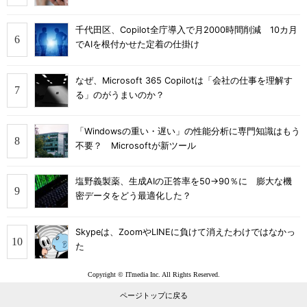
千代田区、Copilot全庁導入で月2000時間削減 10カ月
でAIを根付かせた定着の仕掛け
なぜ、Microsoft 365 Copilotは「会社の仕事を理解す
る」のがうまいのか？
「Windowsの重い・遅い」の性能分析に専門知識はもう
不要？ Microsoftが新ツール
塩野義製薬、生成AIの正答率を50→90％に 膨大な機
密データをどう最適化した？
Skypeは、ZoomやLINEに負けて消えたわけではなかっ
た
Copyright © ITmedia Inc. All Rights Reserved.
ページトップに戻る