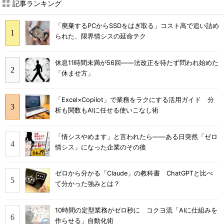
記事ランキング
「廃棄するPCからSSDをはぎ取る」コスト高で追い詰め
られた、限界情シスの延命テク
休息11時間未満が56回――法改正を待たず問われ始めた
「休ませ方」
「Excel×Copilot」で業務をラクにする活用ガイド 分
析も関数もAIに任せる使いこなし術
「情シスやめます」と言われたら――ある日突然「ゼロ
情シス」になった企業のその後
ゼロから分かる「Claude」の教科書 ChatGPTと比べ
て分かった強みとは？
10時間の定型業務がゼロ秒に コクヨ流「AIに仕組みを
作らせる」自動化術