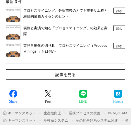
最新 3 件
プロセスマイニング、分析前後のとても重要な工程と
読む
継続的業務カイゼンのヒント
実例と実演で知る「プロセスマイニング」の効果と実
読む
際
業務自動化の切り札「プロセスマイニング（Process
読む
Mining）」とは何か
記事を見る
Share
Post
LINE
Hatena
キーマンズネット
生産性向上
業務プロセスの改善
BPM／BAM
キーマンズネット
基幹系システム
その他基幹系システム関連
特