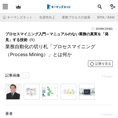
キーマンズネット
生産性向上
業務プロセスの改善
BPM／BAM
2019年2月6日
プロセスマイニング入門～マニュアルのない業務の真実を「発
見」する技術（1）
業務自動化の切り札「プロセスマイニング
（Process Mining）」とは何か
記事を見る
記事画像
＋
5 Images
1
2
3
4
5
著者
1 Authors