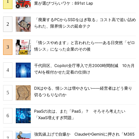
業が選びづらいワケ：891st Lap
「廃棄するPCからSSDをはぎ取る」コスト高で追い詰め
られた、限界情シスの延命テク
「情シスやめます」と言われたら――ある日突然「ゼロ
情シス」になった企業のその後
千代田区、Copilot全庁導入で月2000時間削減 10カ月
でAIを根付かせた定着の仕掛け
DXはやる、情シスは増やさない――経営者はどう乗り
切るつもりなのか
PaaSの次は、また「PaaS」？ そろそろ考えたい
「XaaS増えすぎ問題」
強気値上げで自爆か ClaudeやGeminiに押され「M365