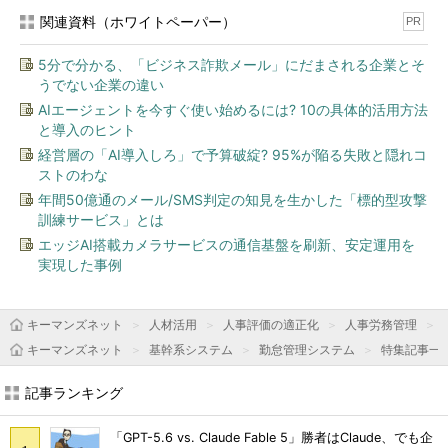
関連資料（ホワイトペーパー）
PR
5分で分かる、「ビジネス詐欺メール」にだまされる企業とそ
うでない企業の違い
AIエージェントを今すぐ使い始めるには? 10の具体的活用方法
と導入のヒント
経営層の「AI導入しろ」で予算破綻? 95%が陥る失敗と隠れコ
ストのわな
年間50億通のメール/SMS判定の知見を生かした「標的型攻撃
訓練サービス」とは
エッジAI搭載カメラサービスの通信基盤を刷新、安定運用を
実現した事例
キーマンズネット
人材活用
人事評価の適正化
人事労務管理
キーマンズネット
基幹系システム
勤怠管理システム
特集記事一
記事ランキング
「GPT-5.6 vs. Claude Fable 5」勝者はClaude、でも企