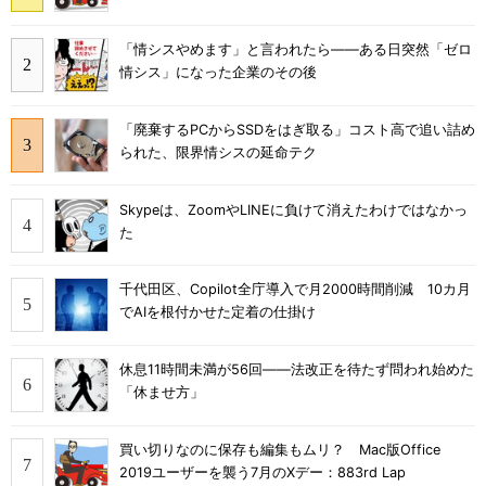
「情シスやめます」と言われたら――ある日突然「ゼロ
情シス」になった企業のその後
「廃棄するPCからSSDをはぎ取る」コスト高で追い詰め
られた、限界情シスの延命テク
Skypeは、ZoomやLINEに負けて消えたわけではなかっ
た
千代田区、Copilot全庁導入で月2000時間削減 10カ月
でAIを根付かせた定着の仕掛け
休息11時間未満が56回――法改正を待たず問われ始めた
「休ませ方」
買い切りなのに保存も編集もムリ？ Mac版Office
2019ユーザーを襲う7月のXデー：883rd Lap