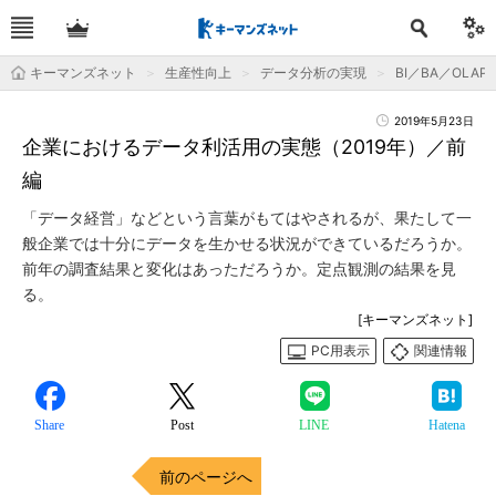
キーマンズネット
生産性向上
データ分析の実現
BI／BA／OLAP
2019年5月23日
企業におけるデータ利活用の実態（2019年）／前
編
「データ経営」などという言葉がもてはやされるが、果たして一
般企業では十分にデータを生かせる状況ができているだろうか。
前年の調査結果と変化はあっただろうか。定点観測の結果を見
る。
[キーマンズネット]
PC用表示
関連情報
Share
Post
LINE
Hatena
前のページへ