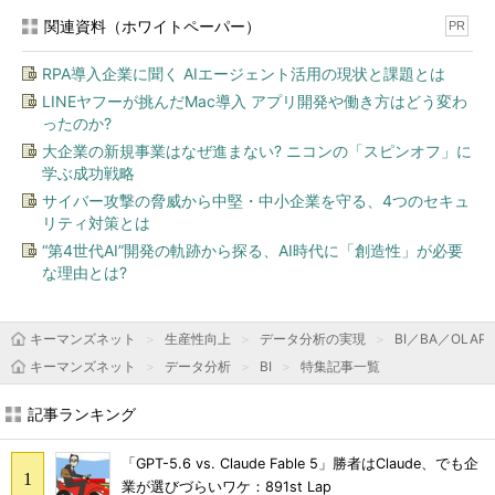
関連資料（ホワイトペーパー）
PR
RPA導入企業に聞く AIエージェント活用の現状と課題とは
LINEヤフーが挑んだMac導入 アプリ開発や働き方はどう変わ
ったのか?
大企業の新規事業はなぜ進まない? ニコンの「スピンオフ」に
学ぶ成功戦略
サイバー攻撃の脅威から中堅・中小企業を守る、4つのセキュ
リティ対策とは
“第4世代AI”開発の軌跡から探る、AI時代に「創造性」が必要
な理由とは?
キーマンズネット
生産性向上
データ分析の実現
BI／BA／OLAP
キーマンズネット
データ分析
BI
特集記事一覧
記事ランキング
「GPT-5.6 vs. Claude Fable 5」勝者はClaude、でも企
業が選びづらいワケ：891st Lap