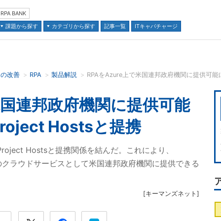
RPA BANK
課題から探す
カテゴリから探す
記事一覧
ITキャパチャージ
スの改善
RPA
製品解説
RPAをAzure上で米国連邦政府機関に提供可能に、Blu
並び順：
で米国連邦政府機関に提供可能
roject Hostsと提携
たProject Hostsと提携関係を結んだ。これにより、
 Azure上のクラウドサービスとして米国連邦政府機関に提供できる
[
キーマンズネット
]