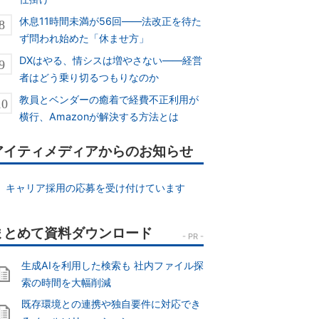
休息11時間未満が56回――法改正を待た
ず問われ始めた「休ませ方」
DXはやる、情シスは増やさない――経営
者はどう乗り切るつもりなのか
教員とベンダーの癒着で経費不正利用が
横行、Amazonが解決する方法とは
アイティメディアからのお知らせ
キャリア採用の応募を受け付けています
生成AIを利用した検索も 社内ファイル探
索の時間を大幅削減
既存環境との連携や独自要件に対応でき