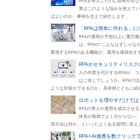
RPAを導入したのに効果が出
業はこのような悩みを抱えてい
ばよいのか、事例を交えて紹介します。
「RPAは簡単に作れる」
RPAの運用が予想以上に重労
は、RPAの“こんなはずじゃ
重視するRPAのある機能が、運用を複雑化
RPAがセキュリティリス
人の作業を代行するRPAが、
はご存じでしょうか。RPAの
ような対策ができるのか、具体例とともに紹
ロボットを増やすだけでは
RPAの導入や運用を成功させ
体系が複雑でよく分からない、
用方法は何か、といったよくある疑問に答え
RPA×AI連携を数クリックで