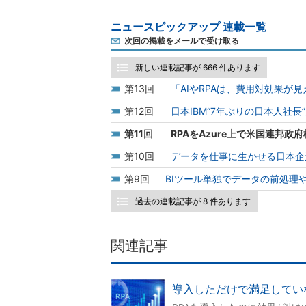
ニュースピックアップ 連載一覧
次回の掲載をメールで受け取る
新しい連載記事が 666 件あります
13
「AIやRPAは、費用対効果が
12
日本IBM“7年ぶりの日本人社
11
RPAをAzure上で米国連邦政府機関
10
データを仕事に生かせる日本企
9
BIツール単独でデータの前処理
過去の連載記事が 8 件あります
関連記事
導入しただけで満足していな