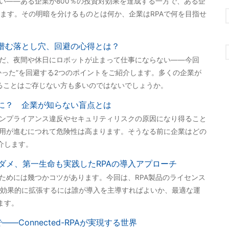
ない――ある企業が800％の投資対効果を達成する一方で、ある企
ます。その明暗を分けるものとは何か、企業はRPAで何を目指せ
に潜む落とし穴、回避の心得とは？
働だ、夜間や休日にロボットが止まって仕事にならない――今回
なかった”を回避する2つのポイントをご紹介します。多くの企業が
することはご存じない方も多いのではないでしょうか。
クに？ 企業が知らない盲点とは
コンプライアンス違反やセキュリティリスクの原因になり得ること
活用が進むにつれて危険性は高まります。そうなる前に企業はどの
介します。
ダメ、第一生命も実践したRPAの導入アプローチ
るためには幾つかコツがあります。今回は、RPA製品のライセンス
効果的に拡張するには誰が導入を主導すればよいか、最適な運
ます。
――Connected-RPAが実現する世界