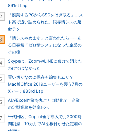
891st Lap
「廃棄するPCからSSDをはぎ取る」コス
ト高で追い詰められた、限界情シスの延
命テク
「情シスやめます」と言われたら――あ
る日突然「ゼロ情シス」になった企業の
その後
Skypeは、ZoomやLINEに負けて消えた
わけではなかった
買い切りなのに保存も編集もムリ？
Mac版Office 2019ユーザーを襲う7月の
Xデー：883rd Lap
AIがExcel作業を丸ごと自動化？ 企業
の定型業務を効率化へ
千代田区、Copilot全庁導入で月2000時
間削減 10カ月でAIを根付かせた定着の
仕掛け