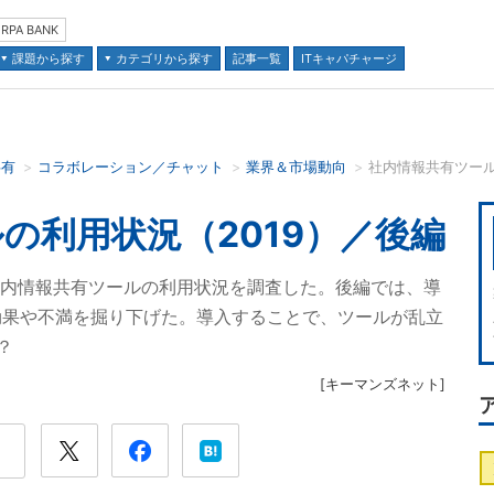
RPA BANK
課題から探す
カテゴリから探す
記事一覧
ITキャパチャージ
共有
コラボレーション／チャット
業界＆市場動向
社内情報共有ツール
並び順：
の利用状況（2019）／後編
社内情報共有ツールの利用状況を調査した。後編では、導
効果や不満を掘り下げた。導入することで、ツールが乱立
？
[
キーマンズネット
]