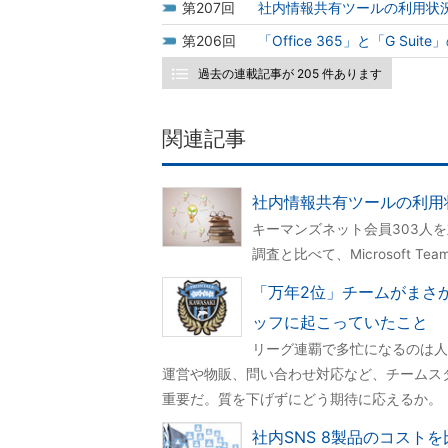
207
社内情報共有ツールの利用状況
206
「Office 365」と「G Su
過去の連載記事が 205 件あります
関連記事
社内情報共有ツールの利用状
キーマンズネット会員303人
調査と比べて、Microsoft 
「万年2位」チームがまさ
ッフに起こっていたこと
リーグ連覇で多忙になるのは人
運営や物販、問い合わせ対応など、チームス
重要だ。質を下げずにどう期待に応えるか。
社内SNS 8製品のコスト