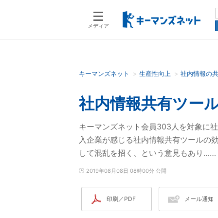
メディア
キーマンズネット
生産性向上
社内情報の
検索語を入力してください
社内情報共有ツール
キーマンズネット会員303人を対象に
入企業が感じる社内情報共有ツールの
して混乱を招く、という意見もあり……
2019年08月08日 08時00分 公開
印刷／PDF
メール通知