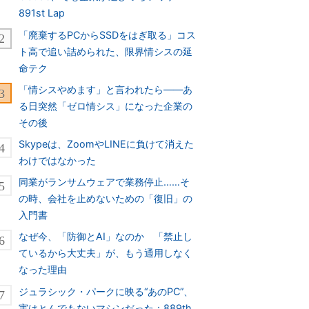
891st Lap
「廃棄するPCからSSDをはぎ取る」コス
ト高で追い詰められた、限界情シスの延
命テク
「情シスやめます」と言われたら――あ
る日突然「ゼロ情シス」になった企業の
その後
Skypeは、ZoomやLINEに負けて消えた
わけではなかった
同業がランサムウェアで業務停止……そ
の時、会社を止めないための「復旧」の
入門書
なぜ今、「防御とAI」なのか 「禁止し
ているから大丈夫」が、もう通用しなく
なった理由
ジュラシック・パークに映る“あのPC”、
実はとんでもないマシンだった：889th