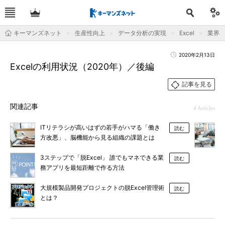
キーマンズネット
生産性向上
データ分析の実現
Excel
業界
2020年2月13日
Excelの利用状況（2020年）／後編
記事を見る
関連記事
4 Articles
ITリテラシが高いはずの若手がハマる「働き
読む
方改悪」、脳機能から見る組織の課題とは
3ステップで「脱Excel」 誰でもマネできる業
読む
務アプリを最短距離で作る方法
大規模製品開発プロジェクトの脱Excel管理術
読む
とは？