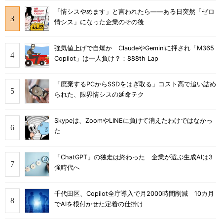
「情シスやめます」と言われたら――ある日突然「ゼロ
情シス」になった企業のその後
強気値上げで自爆か ClaudeやGeminiに押され「M365
Copilot」は一人負け？：888th Lap
「廃棄するPCからSSDをはぎ取る」コスト高で追い詰め
られた、限界情シスの延命テク
Skypeは、ZoomやLINEに負けて消えたわけではなかっ
た
「ChatGPT」の独走は終わった 企業が選ぶ生成AIは3
強時代へ
千代田区、Copilot全庁導入で月2000時間削減 10カ月
でAIを根付かせた定着の仕掛け