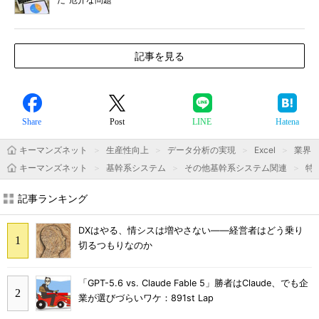
記事を見る
Share
Post
LINE
Hatena
キーマンズネット
生産性向上
データ分析の実現
Excel
業界
キーマンズネット
基幹系システム
その他基幹系システム関連
特
記事ランキング
DXはやる、情シスは増やさない――経営者はどう乗り
切るつもりなのか
「GPT-5.6 vs. Claude Fable 5」勝者はClaude、でも企
業が選びづらいワケ：891st Lap