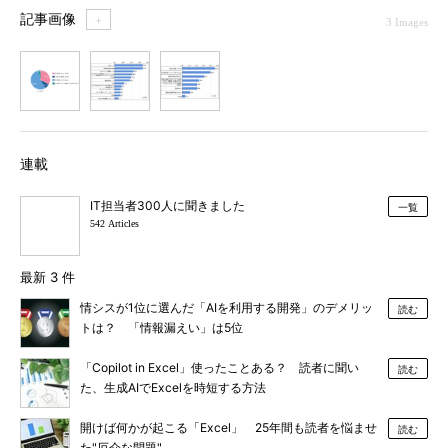
記事画像
＋
3 Images
1
2
3
連載
IT担当者300人に聞きました
一覧
542 Articles
最新 3 件
情シスが1位に選んだ「AIを利用する開発」のデメリッ
読む
トは？ 「情報漏えい」は5位
「Copilot in Excel」使ったことある？ 読者に聞い
読む
た、生成AIでExcelを時短する方法
開けば何かが起こる「Excel」 25年間も読者を悩ませ
読む
た"厄介な問題"