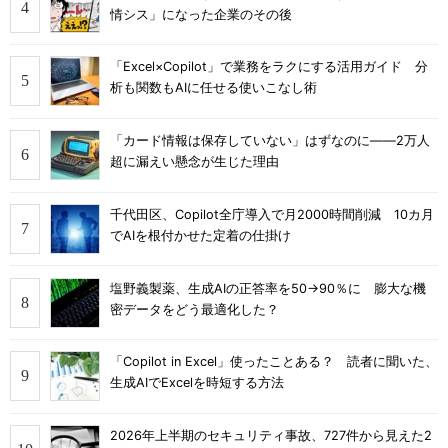
情シス」になった企業のその後
「Excel×Copilot」で業務をラクにする活用ガイド 分
析も関数もAIに任せる使いこなし術
「カード情報は保存していない」はずなのに――2万人
超に漏えい懸念が生じた理由
千代田区、Copilot全庁導入で月2000時間削減 10カ月
でAIを根付かせた定着の仕掛け
塩野義製薬、生成AIの正答率を50→90％に 膨大な機
密データをどう最適化した？
「Copilot in Excel」使ったことある？ 読者に聞いた、
生成AIでExcelを時短する方法
2026年上半期のセキュリティ事故、727件から見えた2