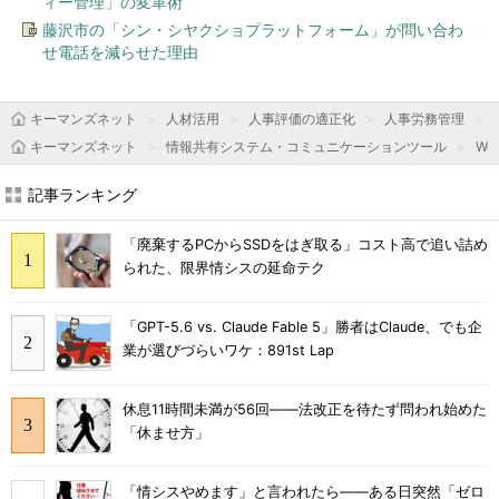
ィー管理」の変革術
藤沢市の「シン・シヤクショプラットフォーム」が問い合わ
せ電話を減らせた理由
キーマンズネット
人材活用
人事評価の適正化
人事労務管理
キーマンズネット
情報共有システム・コミュニケーションツール
We
記事ランキング
「廃棄するPCからSSDをはぎ取る」コスト高で追い詰め
られた、限界情シスの延命テク
「GPT-5.6 vs. Claude Fable 5」勝者はClaude、でも企
業が選びづらいワケ：891st Lap
休息11時間未満が56回――法改正を待たず問われ始めた
「休ませ方」
「情シスやめます」と言われたら――ある日突然「ゼロ