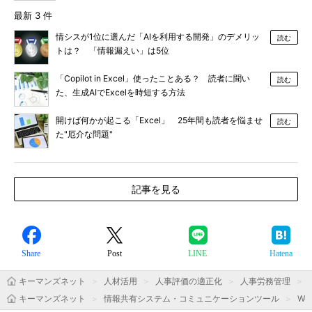
最新 3 件
情シスが1位に選んだ「AIを利用する開発」のデメリッ
読む
トは？ 「情報漏えい」は5位
「Copilot in Excel」使ったことある？ 読者に聞い
読む
た、生成AIでExcelを時短する方法
開けば何かが起こる「Excel」 25年間も読者を悩ませ
読む
た"厄介な問題"
記事を見る
Share
Post
LINE
Hatena
キーマンズネット
人材活用
人事評価の適正化
人事労務管理
キーマンズネット
情報共有システム・コミュニケーションツール
We