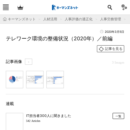
キーマンズネット
人材活用
人事評価の適正化
人事労務管理
2020年3月5日
テレワーク環境の整備状況（2020年）／前編
記事を見る
記事画像
＋
3 Images
1
2
3
連載
IT担当者300人に聞きました
一覧
542 Articles