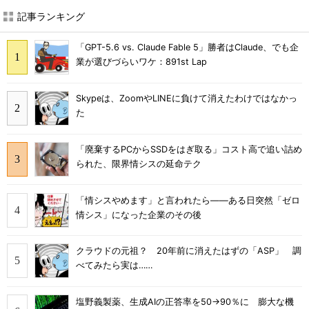
記事ランキング
「GPT-5.6 vs. Claude Fable 5」勝者はClaude、でも企
業が選びづらいワケ：891st Lap
Skypeは、ZoomやLINEに負けて消えたわけではなかっ
た
「廃棄するPCからSSDをはぎ取る」コスト高で追い詰め
られた、限界情シスの延命テク
「情シスやめます」と言われたら――ある日突然「ゼロ
情シス」になった企業のその後
クラウドの元祖？ 20年前に消えたはずの「ASP」 調
べてみたら実は……
塩野義製薬、生成AIの正答率を50→90％に 膨大な機