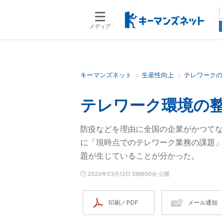
メディア
キーマンズネット
生産性向上
テレワーク
検索語を入力してください
テレワーク環境の整
防疫などを理由に全国の企業がかつて
に「現時点でのテレワーク業務の課題
題が生じていることが分かった。
2020年03月12日 08時00分 公開
印刷／PDF
メール通知