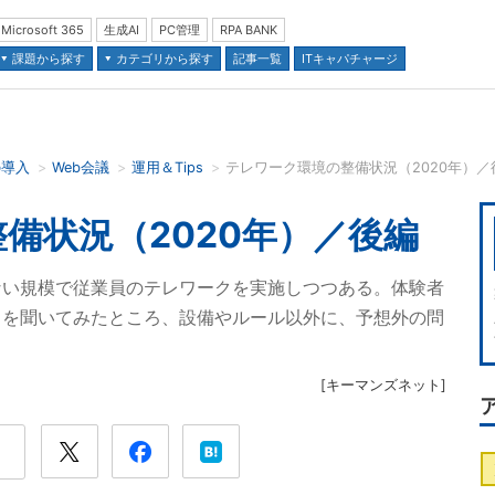
Microsoft 365
生成AI
PC管理
RPA BANK
課題から探す
カテゴリから探す
記事一覧
ITキャパチャージ
の導入
Web会議
運用＆Tips
テレワーク環境の整備状況（2020年）／
並び順：
備状況（2020年）／後編
ない規模で従業員のテレワークを実施しつつある。体験者
」を聞いてみたところ、設備やルール以外に、予想外の問
[
キーマンズネット
]