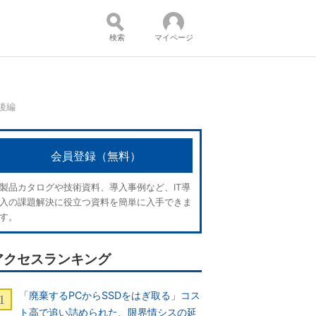
検索
マイページ
後編
コンテンツ：
会員登録（無料）
製品カタログや技術資料、導入事例など、IT導
入の課題解決に役立つ資料を簡単に入手できま
す。
アクセスランキング
「廃棄するPCからSSDをはぎ取る」コス
ト高で追い詰められた、限界情シスの延