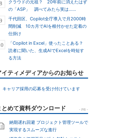
クラウドの元祖？ 20年前に消えたはず
の「ASP」 調べてみたら実は……
千代田区、Copilot全庁導入で月2000時
間削減 10カ月でAIを根付かせた定着の
仕掛け
「Copilot in Excel」使ったことある？
読者に聞いた、生成AIでExcelを時短す
る方法
アイティメディアからのお知らせ
キャリア採用の応募を受け付けています
納期遅れ回避 プロジェクト管理ツールで
実現するスムーズな進行