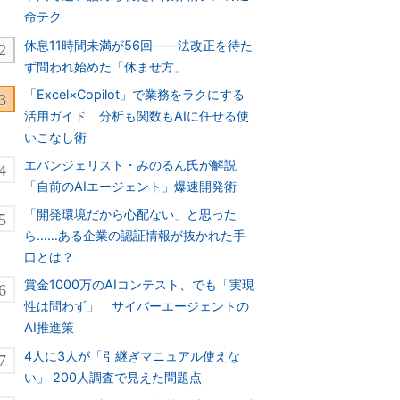
命テク
休息11時間未満が56回――法改正を待た
ず問われ始めた「休ませ方」
「Excel×Copilot」で業務をラクにする
活用ガイド 分析も関数もAIに任せる使
いこなし術
エバンジェリスト・みのるん氏が解説
「自前のAIエージェント」爆速開発術
「開発環境だから心配ない」と思った
ら……ある企業の認証情報が抜かれた手
口とは？
賞金1000万のAIコンテスト、でも「実現
性は問わず」 サイバーエージェントの
AI推進策
4人に3人が「引継ぎマニュアル使えな
い」 200人調査で見えた問題点