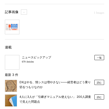
記事画像
＋
1 Images
1
連載
ニュースピックアップ
一覧
679 Articles
最新 3 件
DXはやる、情シスは増やさない――経営者はどう乗り
読む
切るつもりなのか
4人に3人が「引継ぎマニュアル使えない」 200人調査
読む
で見えた問題点