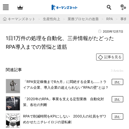
キーマンズネット
生産性向上
業務プロセスの改善
RPA
事例
2020年12月7日
1日1万件の処理を自動化、三井情報がたどった
RPA導入までの苦悩と道筋
記事を見る
関連記事
3 Articles
「RPA安定稼働まで8カ月」に悶絶する企業も……トラ
読む
イアル企業、導入企業の超えられない“RPAの壁”とは？
「2020年のRPA」事業を支える定型業務 自動化対
読む
策、各社の判断
RPAで削減時間をKPIにしない 2000人の社員をザワ
読む
めかせたニチレイロジの逆転劇