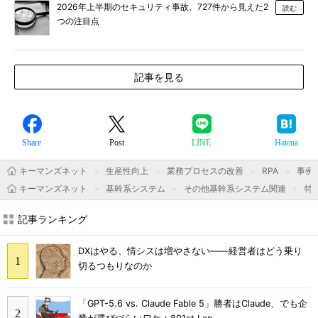
2026年上半期のセキュリティ事故、727件から見えた2
読む
つの注目点
記事を見る
Share
Post
LINE
Hatena
キーマンズネット
生産性向上
業務プロセスの改善
RPA
事例
キーマンズネット
基幹系システム
その他基幹系システム関連
特
記事ランキング
DXはやる、情シスは増やさない――経営者はどう乗り
切るつもりなのか
「GPT-5.6 vs. Claude Fable 5」勝者はClaude、でも企