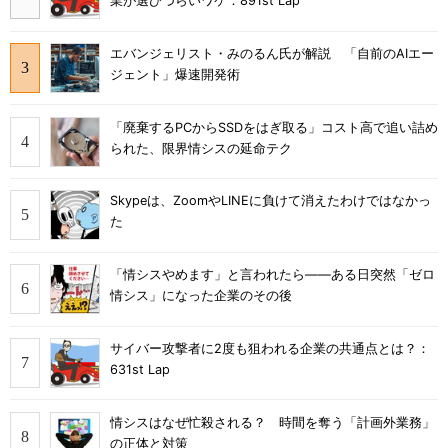
業が選びづらいワケ：891st Lap
エバンジェリスト・みのるん氏が解説 「自前のAIエー
ジェント」爆速開発術
「廃棄するPCからSSDをはぎ取る」コスト高で追い詰め
られた、限界情シスの延命テク
Skypeは、ZoomやLINEに負けて消えたわけではなかっ
た
「情シスやめます」と言われたら――ある日突然「ゼロ
情シス」になった企業のその後
サイバー攻撃者に2度も狙われる企業の共通点とは？：
631st Lap
情シスはなぜ忙殺される？ 時間を奪う「計画外業務」
の正体と対策