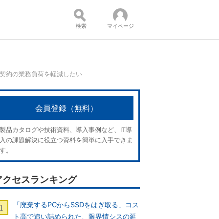
検索
マイページ
用契約の業務負荷を軽減したい
コンテンツ：
会員登録（無料）
製品カタログや技術資料、導入事例など、IT導
入の課題解決に役立つ資料を簡単に入手できま
す。
アクセスランキング
「廃棄するPCからSSDをはぎ取る」コス
ト高で追い詰められた、限界情シスの延