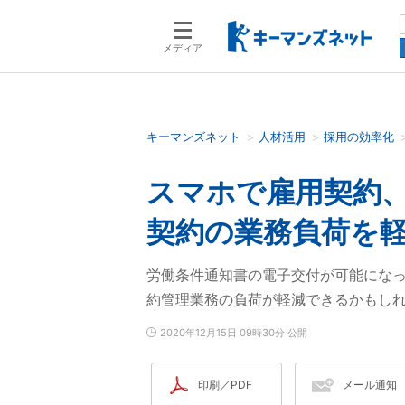
メディア
キーマンズネット
人材活用
採用の効率化
検索語を入力してください
スマホで雇用契約、
契約の業務負荷を
労働条件通知書の電子交付が可能にな
約管理業務の負荷が軽減できるかもし
2020年12月15日 09時30分 公開
印刷／PDF
メール通知