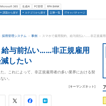
Microsoft 365
生成AI
PC管理
RPA BANK
課題から探す
カテゴリから探す
記事一覧
ITキャパチャージ
採用管理システム
事例
スマホで雇用契約、給与前払い……非正規雇
並び順：
給与前払い……非正規雇用
軽減したい
った。これによって、非正規雇用者の多い業界における契
れない。
[
キーマンズネット
]