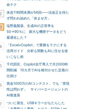
命テク
休息11時間未満が56回――法改正を待た
ず問われ始めた「休ませ方」
塩野義製薬、生成AIの正答率を
50→90％に 膨大な機密データをどう
最適化した？
「Excel×Copilot」で業務をラクにする
活用ガイド 分析も関数もAIに任せる使
いこなし術
千代田区、Copilot全庁導入で月2000時
間削減 10カ月でAIを根付かせた定着の
仕掛け
賞金1000万のAIコンテスト、でも「実現
性は問わず」 サイバーエージェントの
AI推進策
ついに発生、USBキラーがもたらした
「大量殺りく事件」とは？：511th Lap