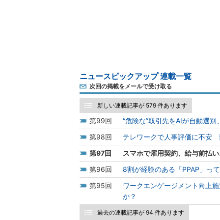
ニュースピックアップ 連載一覧
次回の掲載をメールで受け取る
新しい連載記事が 579 件あります
99
“危険な”取引先をAIが自動選
98
テレワークで人事評価に不安 
97
スマホで雇用契約、給与前払い
96
8割が経験のある「PPAP」
95
ワークエンゲージメント向上施
か？
過去の連載記事が 94 件あります