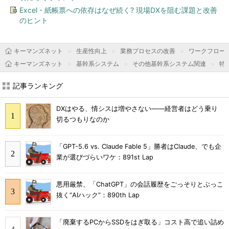
Excel・紙帳票への依存はなぜ続く? 現場DXを阻む課題と改善
のヒント
キーマンズネット
生産性向上
業務プロセスの改善
ワークフロー
キーマンズネット
基幹系システム
その他基幹系システム関連
特
記事ランキング
DXはやる、情シスは増やさない――経営者はどう乗り
切るつもりなのか
「GPT-5.6 vs. Claude Fable 5」勝者はClaude、でも企
業が選びづらいワケ：891st Lap
悪用厳禁、「ChatGPT」の会話履歴をごっそりとぶっこ
抜く“AIハック”：890th Lap
「廃棄するPCからSSDをはぎ取る」コスト高で追い詰め