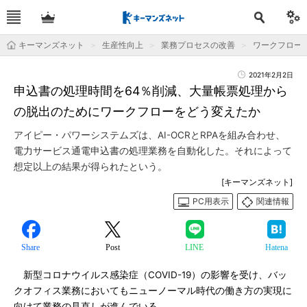
キーマンズネット
生産性向上
業務プロセスの改善
ワークフロー
2021年2月2日
申込書の処理時間を64％削減、大量帳票処理から
の脱出のためにワークフローをどう変えたか
アイピー・パワーシステムズは、AI-OCRとRPAを組み合わせ、
電力サービス通電申込書の処理業務を自動化した。それによって
想定以上の結果が得られたという。
[キーマンズネット]
PC用表示
関連情報
Share
Post
LINE
Hatena
新型コロナウイルス感染症（COVID-19）の影響を受け、バッ
クオフィス業務においてもニューノーマル時代の働き方の実現に
向けて業務の見直しが進んでいる。