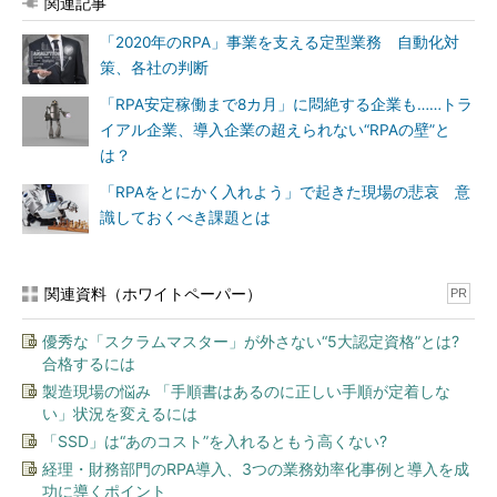
関連記事
「2020年のRPA」事業を支える定型業務 自動化対
策、各社の判断
「RPA安定稼働まで8カ月」に悶絶する企業も……トラ
イアル企業、導入企業の超えられない“RPAの壁”と
は？
「RPAをとにかく入れよう」で起きた現場の悲哀 意
識しておくべき課題とは
関連資料（ホワイトペーパー）
PR
優秀な「スクラムマスター」が外さない“5大認定資格”とは?
合格するには
製造現場の悩み 「手順書はあるのに正しい手順が定着しな
い」状況を変えるには
「SSD」は“あのコスト”を入れるともう高くない?
経理・財務部門のRPA導入、3つの業務効率化事例と導入を成
功に導くポイント