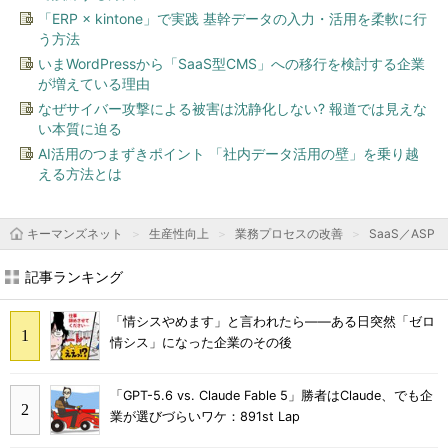
「ERP × kintone」で実践 基幹データの入力・活用を柔軟に行
う方法
いまWordPressから「SaaS型CMS」への移行を検討する企業
が増えている理由
なぜサイバー攻撃による被害は沈静化しない? 報道では見えな
い本質に迫る
AI活用のつまずきポイント 「社内データ活用の壁」を乗り越
える方法とは
キーマンズネット
生産性向上
業務プロセスの改善
SaaS／ASP
記事ランキング
「情シスやめます」と言われたら――ある日突然「ゼロ
情シス」になった企業のその後
「GPT-5.6 vs. Claude Fable 5」勝者はClaude、でも企
業が選びづらいワケ：891st Lap