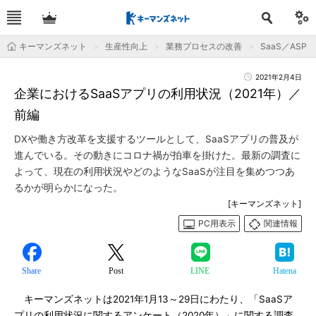
キーマンズネット
生産性向上
業務プロセスの改善
SaaS／ASP
2021年2月4日
企業におけるSaaSアプリの利用状況（2021年）／
前編
DXや働き方改革を支援するツールとして、SaaSアプリの普及が
進んでいる。その動きにコロナ禍が拍車を掛けた。最新の調査に
よって、現在の利用状況やどのようなSaaSが注目を集めつつあ
るかが明らかになった。
[キーマンズネット]
PC用表示
関連情報
Share
Post
LINE
Hatena
キーマンズネットは2021年1月13～29日にわたり、「SaaSア
プリの利用状況に関するアンケート（2020年）」に関する調査