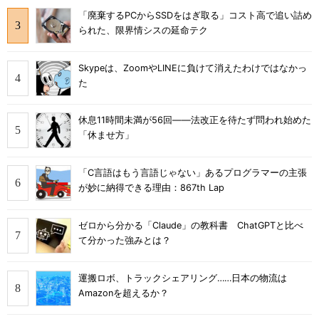
「廃棄するPCからSSDをはぎ取る」コスト高で追い詰め
られた、限界情シスの延命テク
Skypeは、ZoomやLINEに負けて消えたわけではなかっ
た
休息11時間未満が56回――法改正を待たず問われ始めた
「休ませ方」
「C言語はもう言語じゃない」あるプログラマーの主張
が妙に納得できる理由：867th Lap
ゼロから分かる「Claude」の教科書 ChatGPTと比べ
て分かった強みとは？
運搬ロボ、トラックシェアリング……日本の物流は
Amazonを超えるか？