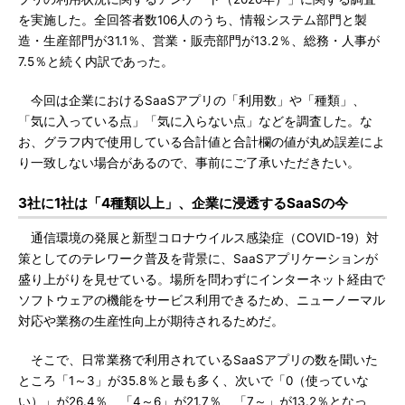
を実施した。全回答者数106人のうち、情報システム部門と製
造・生産部門が31.1％、営業・販売部門が13.2％、総務・人事が
7.5％と続く内訳であった。
今回は企業におけるSaaSアプリの「利用数」や「種類」、
「気に入っている点」「気に入らない点」などを調査した。な
お、グラフ内で使用している合計値と合計欄の値が丸め誤差によ
り一致しない場合があるので、事前にご了承いただきたい。
3社に1社は「4種類以上」、企業に浸透するSaaSの今
通信環境の発展と新型コロナウイルス感染症（COVID-19）対
策としてのテレワーク普及を背景に、SaaSアプリケーションが
盛り上がりを見せている。場所を問わずにインターネット経由で
ソフトウェアの機能をサービス利用できるため、ニューノーマル
対応や業務の生産性向上が期待されるためだ。
そこで、日常業務で利用されているSaaSアプリの数を聞いた
ところ「1～3」が35.8％と最も多く、次いで「0（使っていな
い）」が26.4％、「4～6」が21.7％、「7～」が13.2％となっ