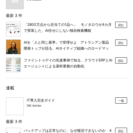
最新 3 件
「2800万点から目当ての1品へ」 モノタロウが4カ月
読む
で実装した、AI任せにしない独自検索機能
AIを「人と同じ基準」で管理せよ アトラシアン製品
読む
開発トップが語る、AIネイティブ組織へのロードマッ
プ
ファイントゥデイの先進事例で知る、クラウドERPとAI
読む
エージェントによる基幹業務の自動化
連載
IT導入完全ガイド
一覧
506 Articles
最新 3 件
バックアップは正常なのに、なぜ復旧できないのか 4
読む