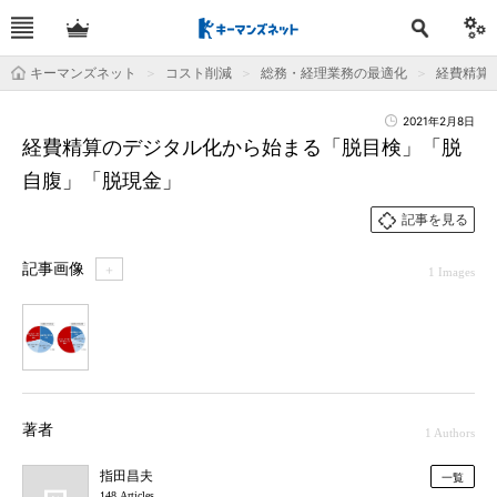
キーマンズネット
コスト削減
総務・経理業務の最適化
経費精算
2021年2月8日
経費精算のデジタル化から始まる「脱目検」「脱
自腹」「脱現金」
記事を見る
記事画像
＋
1 Images
1
著者
1 Authors
指田昌夫
一覧
148 Articles