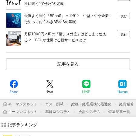
社に聞く"戻せた"の定義
最近よく聞く「BPaaS」って何？ 中堅・中小企業こ
読む
そ知っておくべきBPaaSの基礎
月額1000円／IDの「情シス外注」はどこまで使え
読む
る？ PFUが仕掛ける新サービスとは
記事を見る
Share
Post
LINE
Hatena
キーマンズネット
コスト削減
総務・経理業務の最適化
経費精算
キーマンズネット
基幹系システム
会計システム
特集記事一覧
記事ランキング