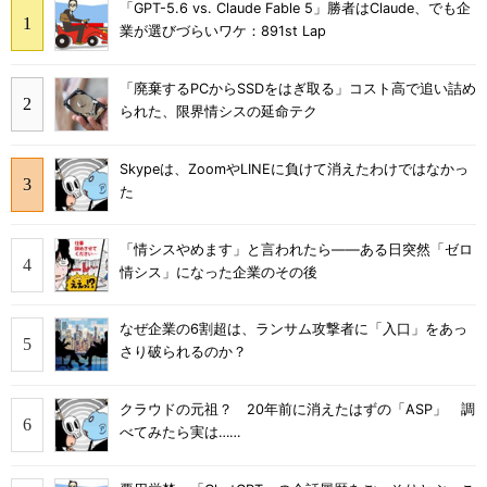
「GPT-5.6 vs. Claude Fable 5」勝者はClaude、でも企
業が選びづらいワケ：891st Lap
「廃棄するPCからSSDをはぎ取る」コスト高で追い詰め
られた、限界情シスの延命テク
Skypeは、ZoomやLINEに負けて消えたわけではなかっ
た
「情シスやめます」と言われたら――ある日突然「ゼロ
情シス」になった企業のその後
なぜ企業の6割超は、ランサム攻撃者に「入口」をあっ
さり破られるのか？
クラウドの元祖？ 20年前に消えたはずの「ASP」 調
べてみたら実は……