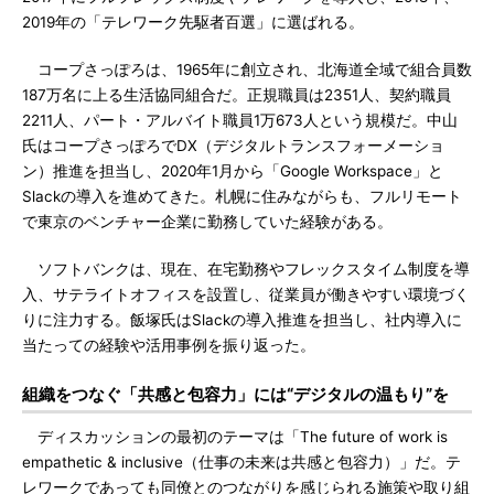
2019年の「テレワーク先駆者百選」に選ばれる。
コープさっぽろは、1965年に創立され、北海道全域で組合員数
187万名に上る生活協同組合だ。正規職員は2351人、契約職員
2211人、パート・アルバイト職員1万673人という規模だ。中山
氏はコープさっぽろでDX（デジタルトランスフォーメーショ
ン）推進を担当し、2020年1月から「Google Workspace」と
Slackの導入を進めてきた。札幌に住みながらも、フルリモート
で東京のベンチャー企業に勤務していた経験がある。
ソフトバンクは、現在、在宅勤務やフレックスタイム制度を導
入、サテライトオフィスを設置し、従業員が働きやすい環境づく
りに注力する。飯塚氏はSlackの導入推進を担当し、社内導入に
当たっての経験や活用事例を振り返った。
組織をつなぐ「共感と包容力」には“デジタルの温もり”を
ディスカッションの最初のテーマは「The future of work is
empathetic & inclusive（仕事の未来は共感と包容力）」だ。テ
レワークであっても同僚とのつながりを感じられる施策や取り組