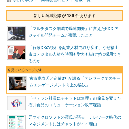
新しい連載記事が 186 件あります
「マルチタスク削減で爆速開発」に変えたKDDIア
ジャイル開発チームが実践したこと
「行政DXの後れを副業人材で取り戻す」なぜ福山
市はデジタル人材を時間も労力も掛けずに採用でき
るのか
古市憲寿氏と企業3社が語る「テレワークでのチー
ムエンゲージメント向上の秘訣」
「ベテラン社員にチャットは無理」の偏見を変えた
石井食品のコミュニケーション改革秘話
元マイクロソフトの澤氏が語る テレワーク時代の
マネジメントにはチャットがイイ理由