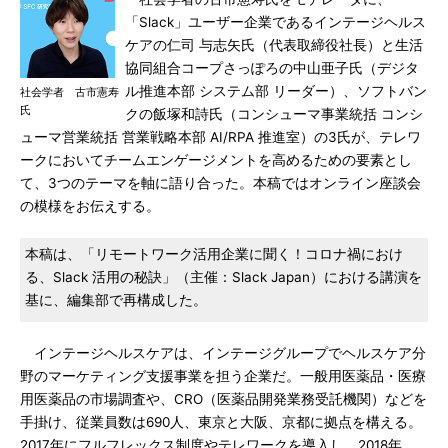
「Slack」ユーザー企業であるインテージヘルス
ケアの仁司 与志矢氏（代表取締役社長）と生活
協同組合コープさっぽろの中山亜子氏（デジタ
ル推進本部 システム部 リーダー）、ソフトバン
社会学者 古市憲寿
氏
クの飯塚和詩氏（コンシューマ事業統括 コンシ
ューマ営業統括 営業戦略本部 AI/RPA 推進室）の3氏が、テレワ
ークにおいてチームエンゲージメントを高めるための要素とし
て、3つのテーマを軸に語り合った。本稿ではオンライン座談会
の模様をお伝えする。
本稿は、「リモートワーク活用企業に聞く！コロナ禍におけ
る、Slack 活用の秘訣」（主催：Slack Japan）における講演を
基に、編集部で再構成した。
インテージヘルスケアは、インテージグループでヘルスケア分
野のマーケティング支援事業を担う企業だ。一般用医薬品・医療
用医薬品の市場調査や、CRO（医薬品開発業務受託機関）などを
手掛け、従業員数は690人、東京と大阪、京都に拠点を構える。
2017年にフルフレックス制度やテレワークを導入し、2018年、