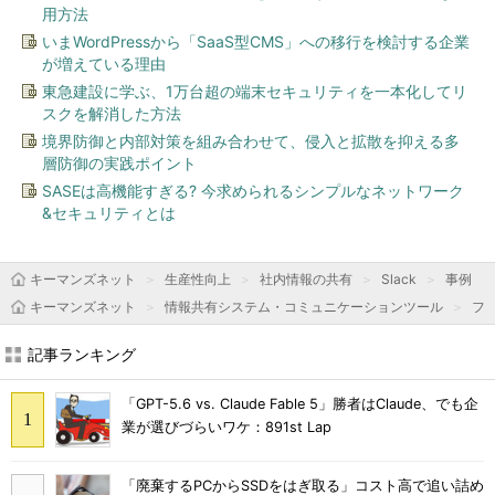
用方法
いまWordPressから「SaaS型CMS」への移行を検討する企業
が増えている理由
東急建設に学ぶ、1万台超の端末セキュリティを一本化してリ
スクを解消した方法
境界防御と内部対策を組み合わせて、侵入と拡散を抑える多
層防御の実践ポイント
SASEは高機能すぎる? 今求められるシンプルなネットワーク
&セキュリティとは
キーマンズネット
生産性向上
社内情報の共有
Slack
事例
キーマンズネット
情報共有システム・コミュニケーションツール
フ
記事ランキング
「GPT-5.6 vs. Claude Fable 5」勝者はClaude、でも企
業が選びづらいワケ：891st Lap
「廃棄するPCからSSDをはぎ取る」コスト高で追い詰め