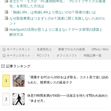
富士ピー・エスが「PC運用効率化」「PCライフサイクル最適
化」を実現した方法は
「無線LAN」は有線LANより危ないのか? 両者の違いは
なぜ新規事業はつまずくのか? 識者に聞く失敗しないためのヒ
ント
HubSpotの活用が思うように進まない? データ管理の課題と
解決方法
キーマンズネット
生産性向上
業務プロセスの改善
Office／Micro
キーマンズネット
PCソフト
オフィスソフト
特集記事一覧
記事ランキング
「廃棄するPCからSSDをはぎ取る」コスト高で追い詰め
られた、限界情シスの延命テク
休息11時間未満が56回――法改正を待たず問われ始めた
「休ませ方」