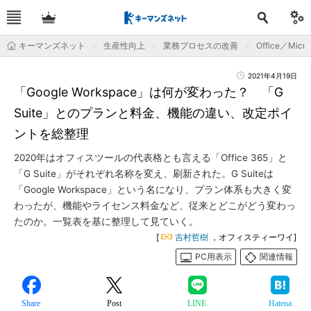
キーマンズネット
生産性向上
業務プロセスの改善
Office／Micro
2021年4月19日
「Google Workspace」は何が変わった？ 「G
Suite」とのプランと料金、機能の違い、改定ポイ
ントを総整理
2020年はオフィスツールの代表格とも言える「Office 365」と
「G Suite」がそれぞれ名称を変え、刷新された。G Suiteは
「Google Workspace」という名になり、プラン体系も大きく変
わったが、機能やライセンス料金など、従来とどこがどう変わっ
たのか。一覧表を基に整理して見ていく。
[
吉村哲樹
，オフィスティーワイ]
PC用表示
関連情報
Share
Post
LINE
Hatena