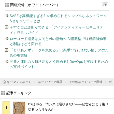
関連資料（ホワイトペーパー）
PR
SASEは高機能すぎる? 今求められるシンプルなネットワーク
&セキュリティとは
今すぐ自己診断ができる 「アイデンティティーセキュリテ
ィ」見直しガイド
ローコード開発は人間とAIの協働へ AI搭載型で経費節減効果
と利益はどう変わる
「とりあえずデータを集める」は悪手? 報われない情シスのた
めの現実解
開発と運用の人員格差をどう埋める? DevOpsを実現するため
の実践ポイント
キーマンズネット
ネットワーク機器
その他ネットワーク関連
特
記事ランキング
DXはやる、情シスは増やさない――経営者はどう乗り
切るつもりなのか