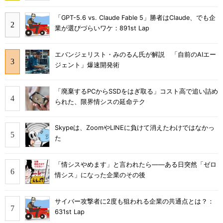
「GPT-5.6 vs. Claude Fable 5」勝者はClaude、でも企
業が選びづらいワケ：891st Lap
エバンジェリスト・みのるん氏が解説 「自前のAIエー
ジェント」爆速開発術
「廃棄するPCからSSDをはぎ取る」コスト高で追い詰め
られた、限界情シスの延命テク
Skypeは、ZoomやLINEに負けて消えたわけではなかっ
た
「情シスやめます」と言われたら――ある日突然「ゼロ
情シス」になった企業のその後
サイバー攻撃者に2度も狙われる企業の共通点とは？：
631st Lap