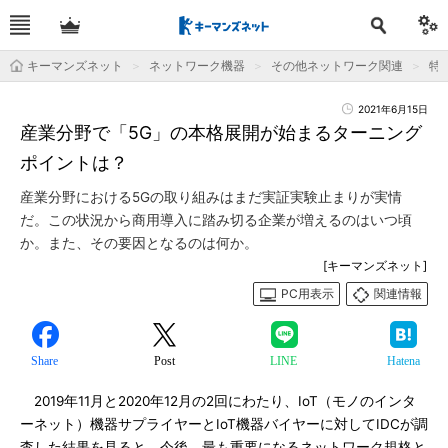
キーマンズネット
ネットワーク機器
その他ネットワーク関連
特
2021年6月15日
産業分野で「5G」の本格展開が始まるターニング
ポイントは？
産業分野における5Gの取り組みはまだ実証実験止まりが実情
だ。この状況から商用導入に踏み切る企業が増えるのはいつ頃
か。また、その要因となるのは何か。
[キーマンズネット]
PC用表示
関連情報
Share
Post
LINE
Hatena
2019年11月と2020年12月の2回にわたり、IoT（モノのインタ
ーネット）機器サプライヤーとIoT機器バイヤーに対してIDCが調
査した結果を見ると、今後、最も重要になるネットワーク規格と