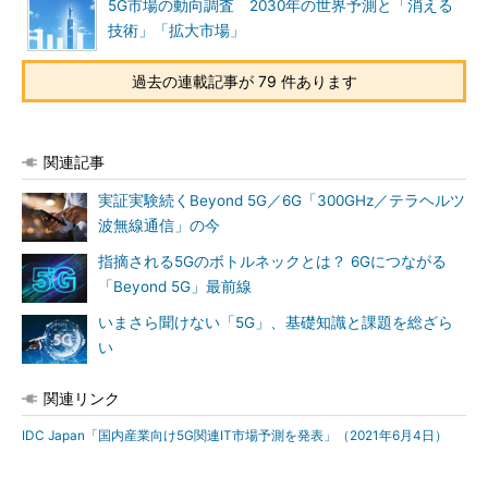
5G市場の動向調査 2030年の世界予測と「消える
技術」「拡大市場」
過去の連載記事が 79 件あります
関連記事
実証実験続くBeyond 5G／6G「300GHz／テラヘルツ
波無線通信」の今
指摘される5Gのボトルネックとは？ 6Gにつながる
「Beyond 5G」最前線
いまさら聞けない「5G」、基礎知識と課題を総ざら
い
関連リンク
IDC Japan「国内産業向け5G関連IT市場予測を発表」（2021年6月4日）