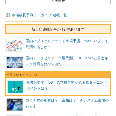
市場成長予測アーカイブ 連載一覧
新しい連載記事が 12 件あります
国内パブリッククラウド市場予測、“SaaSバブル”に
終焉の兆しか？
国内データセンター市場予測、IDC Japanと富士キ
メラ総研を比べてみた
産業分野で「5G」の本格展開が始まるターニング
ポイントは？
コロナ禍の影響は？ 富岳は？ AIシステム市場の
行く末