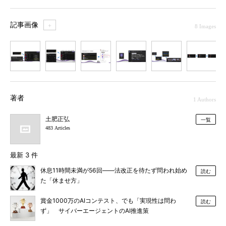
記事画像
＋
8 Images
1
2
3
4
5
6
7
著者
1 Authors
土肥正弘
一覧
483 Articles
最新 3 件
休息11時間未満が56回――法改正を待たず問われ始め
読む
た「休ませ方」
賞金1000万のAIコンテスト、でも「実現性は問わ
読む
ず」 サイバーエージェントのAI推進策