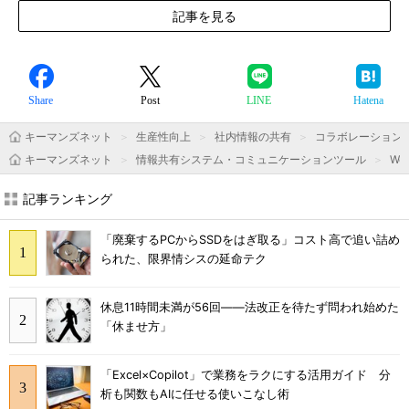
記事を見る
Share
Post
LINE
Hatena
キーマンズネット
生産性向上
社内情報の共有
コラボレーション
キーマンズネット
情報共有システム・コミュニケーションツール
We
記事ランキング
「廃棄するPCからSSDをはぎ取る」コスト高で追い詰め
られた、限界情シスの延命テク
休息11時間未満が56回――法改正を待たず問われ始めた
「休ませ方」
「Excel×Copilot」で業務をラクにする活用ガイド 分
析も関数もAIに任せる使いこなし術