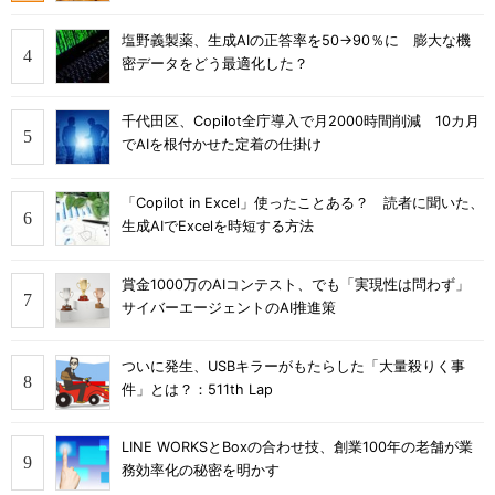
塩野義製薬、生成AIの正答率を50→90％に 膨大な機
密データをどう最適化した？
千代田区、Copilot全庁導入で月2000時間削減 10カ月
でAIを根付かせた定着の仕掛け
「Copilot in Excel」使ったことある？ 読者に聞いた、
生成AIでExcelを時短する方法
賞金1000万のAIコンテスト、でも「実現性は問わず」
サイバーエージェントのAI推進策
ついに発生、USBキラーがもたらした「大量殺りく事
件」とは？：511th Lap
LINE WORKSとBoxの合わせ技、創業100年の老舗が業
務効率化の秘密を明かす