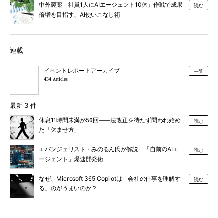
中外製薬「社員1人にAIエージェント10体」作戦で成果
読む
倍増を目指す、AI使いこなし術
連載
イベントレポートアーカイブ
一覧
434 Articles
最新 3 件
休息11時間未満が56回――法改正を待たず問われ始め
読む
た「休ませ方」
エバンジェリスト・みのるん氏が解説 「自前のAIエ
読む
ージェント」爆速開発術
なぜ、Microsoft 365 Copilotは「会社の仕事を理解す
読む
る」のがうまいのか？