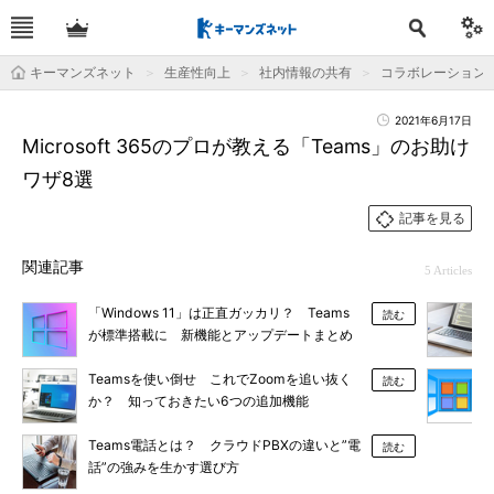
キーマンズネット
生産性向上
社内情報の共有
コラボレーション
2021年6月17日
Microsoft 365のプロが教える「Teams」のお助け
ワザ8選
記事を見る
関連記事
5 Articles
「Windows 11」は正直ガッカリ？ Teams
読む
が標準搭載に 新機能とアップデートまとめ
Teamsを使い倒せ これでZoomを追い抜く
読む
か？ 知っておきたい6つの追加機能
Teams電話とは？ クラウドPBXの違いと”電
読む
話”の強みを生かす選び方